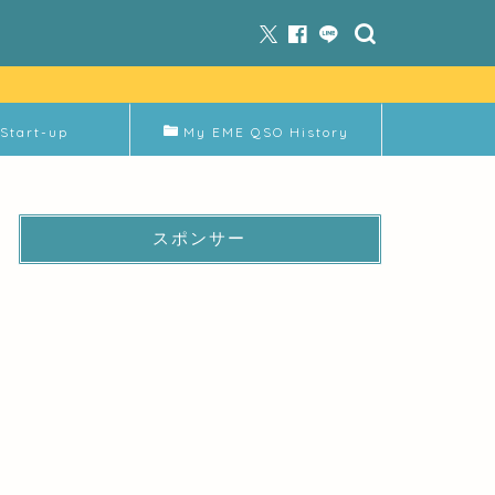
Start-up
My EME QSO History
スポンサー