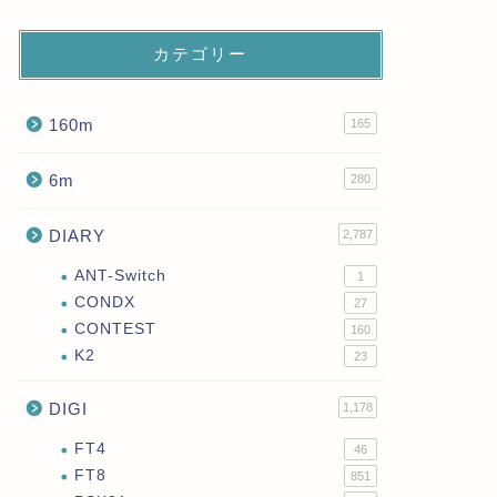
カテゴリー
160m
165
6m
280
DIARY
2,787
ANT-Switch
1
CONDX
27
CONTEST
160
K2
23
DIGI
1,178
FT4
46
FT8
851