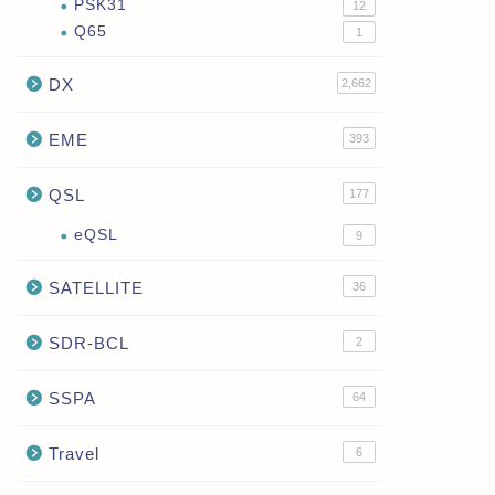
PSK31
12
Q65
1
DX
2,662
EME
393
QSL
177
eQSL
9
SATELLITE
36
SDR-BCL
2
SSPA
64
Travel
6