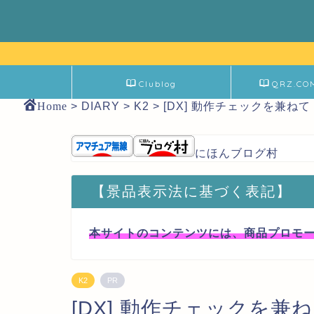
Clublog
QRZ.CO
Home
>
DIARY
>
K2
>
[DX] 動作チェックを兼ね
にほんブログ村
【景品表示法に基づく表記】
本サイトのコンテンツには、商品プロモ
K2
PR
[DX] 動作チェックを