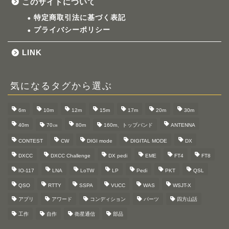
このサイトについて
特定商取引法に基づく表記
プライバシーポリシー
LINK
気になるタグから選ぶ
6m
10m
12m
15m
17m
20m
30m
40m
70㎝
80m
160m、トップバンド
ANTENNA
CONTEST
CW
DIGI mode
DIGITAL MODE
DX
DXCC
DXCC Challenge
DX pedi
EME
FT4
FT8
IO-117
LNA
LoTW
LP
Pedi
PKT
QSL
QSO
RTTY
SSPA
VUCC
WAS
WSJT-X
アプリ
アワード
コンディション
パーツ
四方山話
工作
自作
衛星通信
部品