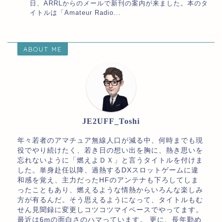
日、ARRLからのメールで新刊の案内が来ました。本のタ
イトルは「Amateur Radio...
ABOUT ME
JE2UFF_Toshi
年々若者のアマチュア無線人口が減る中、何時までも現
役でやり続けたく、若き日の想い出を胸に、熱き思いを
忘れないように「燃えよＤＸ」と言うタイトルを付けま
した。単身赴任以降、過熱するDXスロットゲームに違
和感を覚え、主力だったHFのアンテナも下ろしてしま
ったこともあり、燃えるような情熱からいろんな楽しみ
方が有るんだ。そう思えるようになって、タイトルもむ
せん見聞録に変更しコツコツマイペースでやってます。
最近は6mの面白さのハマっています。 更に、長年勤め