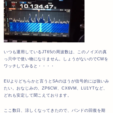
いつも運用しているJT65の周波数は、このノイズの真
っ只中で使い物になりません。しょうがないのでCWを
ワッチしてみると・・・・
EUよりどちらかと言うとSAのほうが信号的には強いみ
たい。おなじみの、ZP6CW、CX6VM、LU1YTなど、
どれも安定して聞こえております。
ここ数日、涼しくなってきたので、バンドの回復を期