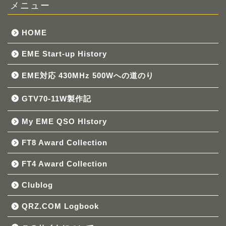
メニュー
HOME
EME Start-up History
EME対応 430MHz 500Wへの道のり
GTV70-11W製作記
My EME QSO HIstory
FT8 Award Collection
FT4 Award Collection
Clublog
QRZ.COM Logbook