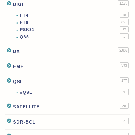
1,178
DIGI
FT4
46
FT8
851
PSK31
12
Q65
1
2,662
DX
393
EME
177
QSL
eQSL
9
36
SATELLITE
2
SDR-BCL