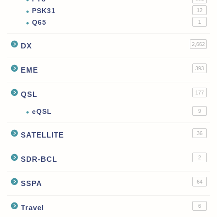
PSK31
12
Q65
1
2,662
DX
393
EME
177
QSL
eQSL
9
36
SATELLITE
2
SDR-BCL
64
SSPA
6
Travel