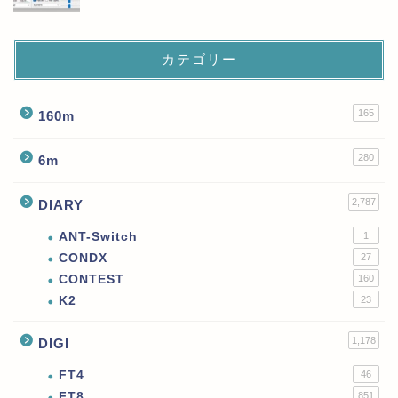
カテゴリー
165
160m
280
6m
2,787
DIARY
ANT-Switch
1
CONDX
27
CONTEST
160
K2
23
1,178
DIGI
FT4
46
FT8
851