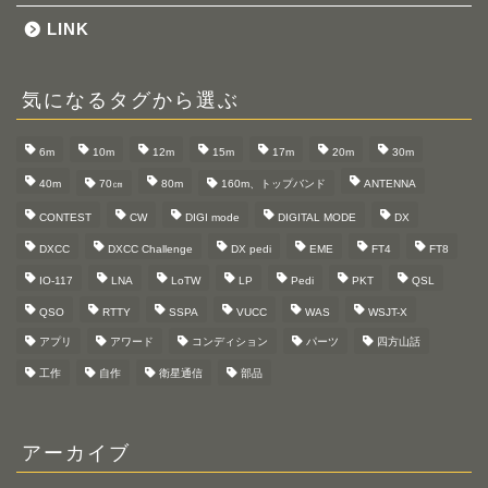
LINK
気になるタグから選ぶ
6m
10m
12m
15m
17m
20m
30m
40m
70㎝
80m
160m、トップバンド
ANTENNA
CONTEST
CW
DIGI mode
DIGITAL MODE
DX
DXCC
DXCC Challenge
DX pedi
EME
FT4
FT8
IO-117
LNA
LoTW
LP
Pedi
PKT
QSL
QSO
RTTY
SSPA
VUCC
WAS
WSJT-X
アプリ
アワード
コンディション
パーツ
四方山話
工作
自作
衛星通信
部品
アーカイブ