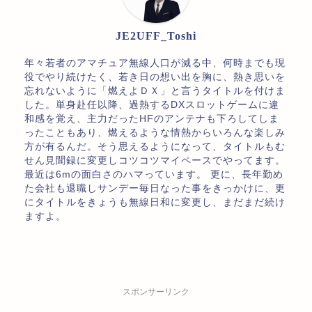
JE2UFF_Toshi
年々若者のアマチュア無線人口が減る中、何時までも現
役でやり続けたく、若き日の想い出を胸に、熱き思いを
忘れないように「燃えよＤＸ」と言うタイトルを付けま
した。単身赴任以降、過熱するDXスロットゲームに違
和感を覚え、主力だったHFのアンテナも下ろしてしま
ったこともあり、燃えるような情熱からいろんな楽しみ
方が有るんだ。そう思えるようになって、タイトルもむ
せん見聞録に変更しコツコツマイペースでやってます。
最近は6mの面白さのハマっています。 更に、長年勤め
た会社も退職しサンデー毎日なった事をきっかけに、更
にタイトルをきょうも無線日和に変更し、まだまだ続け
ますよ。
スポンサーリンク