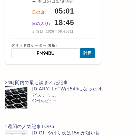
☀️ 本日の日出没時間
05:01
日の出:
18:45
日の入り:
計算日: 2026年08月07日
グリッドロケーター (6桁)
計算
24時間内で最も読まれた記事
[DIARY] LoTWは549になったけ
どステッ...
92件のビュー
1週間の人気記事TOP5
[DIGI] やはり夜は15mが狙い目