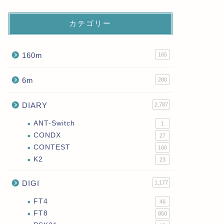
カテゴリー
160m
165
6m
280
DIARY
2,787
ANT-Switch
1
CONDX
27
CONTEST
160
K2
23
DIGI
1,177
FT4
46
FT8
850