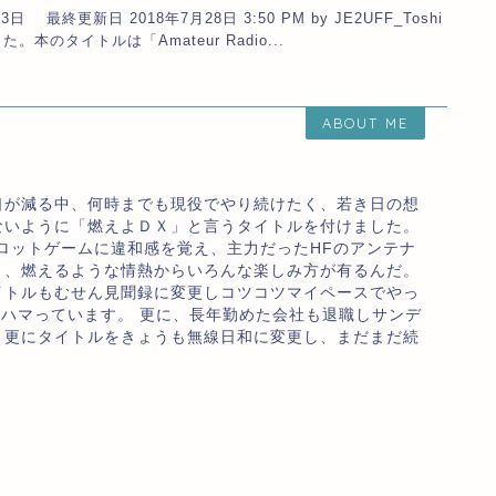
3日 最終更新日 2018年7月28日 3:50 PM by JE2UFF_Toshi
のタイトルは「Amateur Radio...
ABOUT ME
口が減る中、何時までも現役でやり続けたく、若き日の想
ないように「燃えよＤＸ」と言うタイトルを付けました。
ロットゲームに違和感を覚え、主力だったHFのアンテナ
り、燃えるような情熱からいろんな楽しみ方が有るんだ。
イトルもむせん見聞録に変更しコツコツマイペースでやっ
のハマっています。 更に、長年勤めた会社も退職しサンデ
、更にタイトルをきょうも無線日和に変更し、まだまだ続