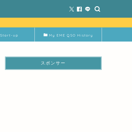
Start-up
My EME QSO History
スポンサー