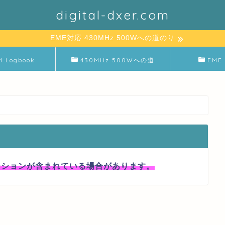
digital-dxer.com
EME対応 430MHz 500Wへの道のり
M Logbook
430MHz 500Wへの道
EME 
ーションが含まれている場合があります。