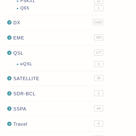
PSK31
12
Q65
1
DX
2,662
EME
393
QSL
177
eQSL
9
SATELLITE
36
SDR-BCL
2
SSPA
64
Travel
6