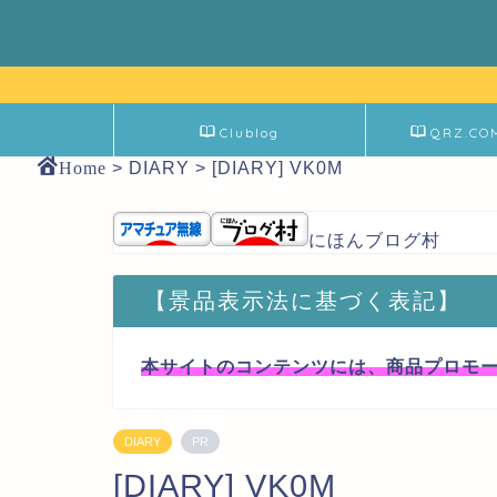
Clublog
QRZ.CO
Home
>
DIARY
>
[DIARY] VK0M
にほんブログ村
【景品表示法に基づく表記】
本サイトのコンテンツには、商品プロモ
DIARY
PR
[DIARY] VK0M