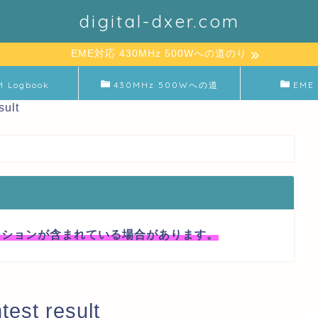
digital-dxer.com
EME対応 430MHz 500Wへの道のり
M Logbook
430MHz 500Wへの道
EME 
sult
ーションが含まれている場合があります。
est result