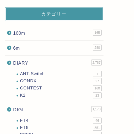
カテゴリー
160m
165
6m
280
DIARY
2,787
ANT-Switch
1
CONDX
27
CONTEST
160
K2
23
DIGI
1,178
FT4
46
FT8
851