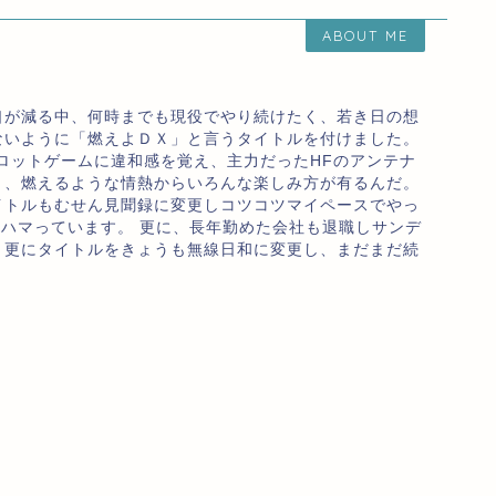
ABOUT ME
口が減る中、何時までも現役でやり続けたく、若き日の想
ないように「燃えよＤＸ」と言うタイトルを付けました。
ロットゲームに違和感を覚え、主力だったHFのアンテナ
り、燃えるような情熱からいろんな楽しみ方が有るんだ。
イトルもむせん見聞録に変更しコツコツマイペースでやっ
のハマっています。 更に、長年勤めた会社も退職しサンデ
、更にタイトルをきょうも無線日和に変更し、まだまだ続