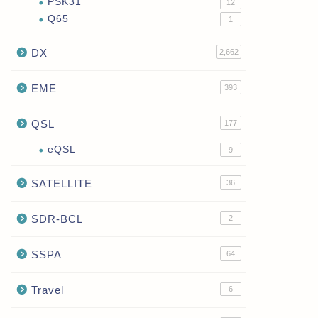
PSK31
12
Q65
1
DX
2,662
EME
393
QSL
177
eQSL
9
SATELLITE
36
SDR-BCL
2
SSPA
64
Travel
6