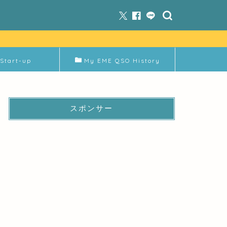
Start-up
My EME QSO History
スポンサー