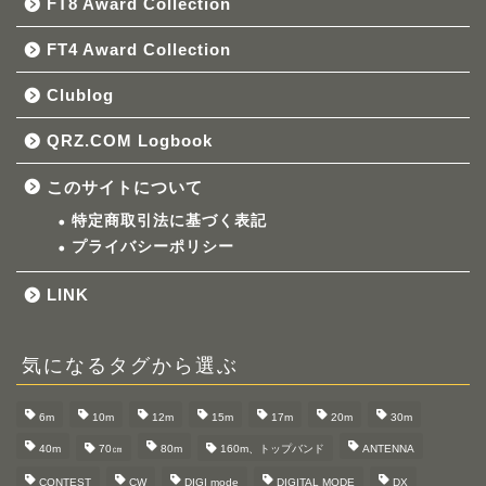
FT8 Award Collection
FT4 Award Collection
Clublog
QRZ.COM Logbook
このサイトについて
特定商取引法に基づく表記
プライバシーポリシー
LINK
気になるタグから選ぶ
6m
10m
12m
15m
17m
20m
30m
40m
70㎝
80m
160m、トップバンド
ANTENNA
CONTEST
CW
DIGI mode
DIGITAL MODE
DX