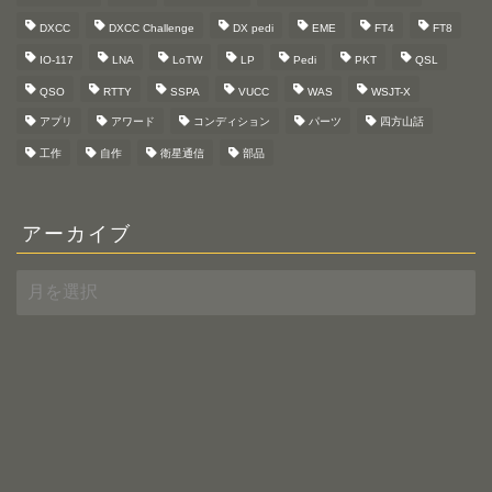
DXCC
DXCC Challenge
DX pedi
EME
FT4
FT8
IO-117
LNA
LoTW
LP
Pedi
PKT
QSL
QSO
RTTY
SSPA
VUCC
WAS
WSJT-X
アプリ
アワード
コンディション
パーツ
四方山話
工作
自作
衛星通信
部品
アーカイブ
ア
ー
カ
イ
ブ