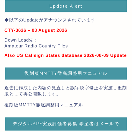
Update Alert
◆以下のUpdateがアナウンスされています
CTY-3626 – 03 August 2026
Down Load先：
Amateur Radio Country Files
Also US Callsign States database 2026-08-09 Update
復刻版MMTTY徹底調整用マニュアル
過去に作成した内容の見直しと誤字脱字修正を実施し復刻
版として再公開致します。
復刻版MMTTY徹底調整用マニュアル
デジタルAPF実践評価者募集 希望者はメールで