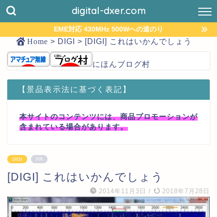
digital-dxer.com
EME対応 430MHz 500Wへの道のり
Home
>
DIGI
>
[DIGI] これはいかんでしょう
にほんブログ村
【景品表示法に基づく表記】
本サイトのコンテンツには、商品プロモーションが
含まれている場合があります。
DIGI
PR
[DIGI] これはいかんでしょう
2014年11月3日
/
2018年7月28日