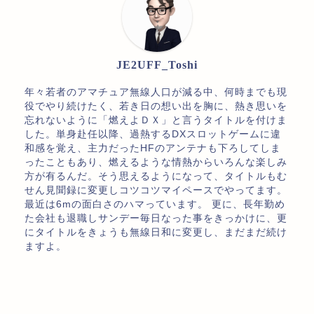
JE2UFF_Toshi
年々若者のアマチュア無線人口が減る中、何時までも現
役でやり続けたく、若き日の想い出を胸に、熱き思いを
忘れないように「燃えよＤＸ」と言うタイトルを付けま
した。単身赴任以降、過熱するDXスロットゲームに違
和感を覚え、主力だったHFのアンテナも下ろしてしま
ったこともあり、燃えるような情熱からいろんな楽しみ
方が有るんだ。そう思えるようになって、タイトルもむ
せん見聞録に変更しコツコツマイペースでやってます。
最近は6mの面白さのハマっています。 更に、長年勤め
た会社も退職しサンデー毎日なった事をきっかけに、更
にタイトルをきょうも無線日和に変更し、まだまだ続け
ますよ。