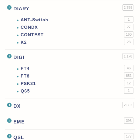
2,789
DIARY
ANT-Switch
1
CONDX
27
CONTEST
160
K2
23
1,178
DIGI
FT4
46
FT8
851
PSK31
12
Q65
1
2,662
DX
393
EME
177
QSL