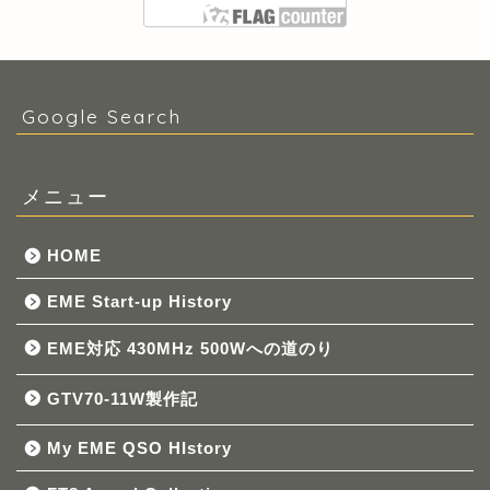
Google Search
メニュー
HOME
EME Start-up History
EME対応 430MHz 500Wへの道のり
GTV70-11W製作記
My EME QSO HIstory