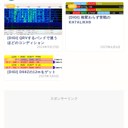
DIGI
DIGI
[DIGI] 相変わらず苦戦の
KH7AL/KH9
[DIGI] QRVするバンドで迷う
ほどのコンディション
2024年9月25日
2025年6月6日
DIGI
[DIGI] D68Zの12mをゲット
2025年3月6日
スポンサーリンク