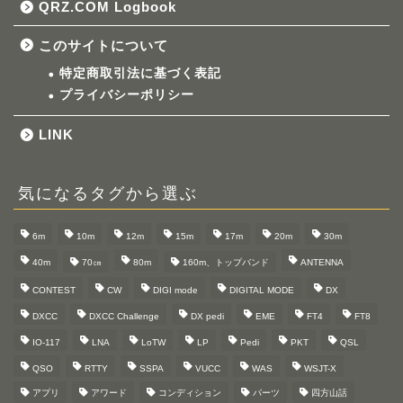
QRZ.COM Logbook
このサイトについて
特定商取引法に基づく表記
プライバシーポリシー
LINK
気になるタグから選ぶ
6m
10m
12m
15m
17m
20m
30m
40m
70㎝
80m
160m、トップバンド
ANTENNA
CONTEST
CW
DIGI mode
DIGITAL MODE
DX
DXCC
DXCC Challenge
DX pedi
EME
FT4
FT8
IO-117
LNA
LoTW
LP
Pedi
PKT
QSL
QSO
RTTY
SSPA
VUCC
WAS
WSJT-X
アプリ
アワード
コンディション
パーツ
四方山話