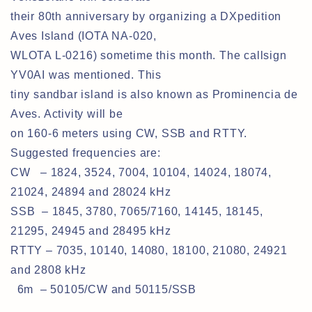
their 80th anniversary by organizing a DXpedition
Aves Island (IOTA NA-020,
WLOTA L-0216) sometime this month. The callsign
YV0AI was mentioned. This
tiny sandbar island is also known as Prominencia de
Aves. Activity will be
on 160-6 meters using CW, SSB and RTTY.
Suggested frequencies are:
CW – 1824, 3524, 7004, 10104, 14024, 18074,
21024, 24894 and 28024 kHz
SSB – 1845, 3780, 7065/7160, 14145, 18145,
21295, 24945 and 28495 kHz
RTTY – 7035, 10140, 14080, 18100, 21080, 24921
and 2808 kHz
6m – 50105/CW and 50115/SSB