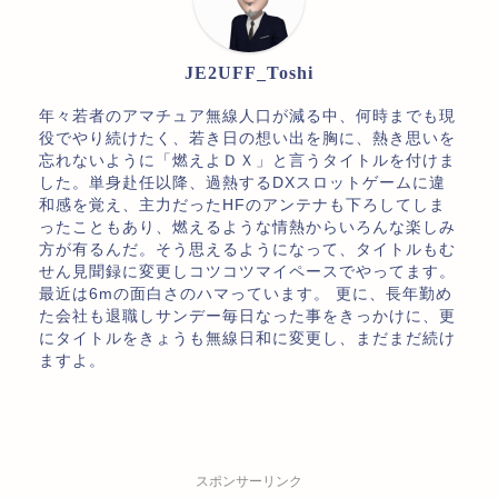
JE2UFF_Toshi
年々若者のアマチュア無線人口が減る中、何時までも現
役でやり続けたく、若き日の想い出を胸に、熱き思いを
忘れないように「燃えよＤＸ」と言うタイトルを付けま
した。単身赴任以降、過熱するDXスロットゲームに違
和感を覚え、主力だったHFのアンテナも下ろしてしま
ったこともあり、燃えるような情熱からいろんな楽しみ
方が有るんだ。そう思えるようになって、タイトルもむ
せん見聞録に変更しコツコツマイペースでやってます。
最近は6mの面白さのハマっています。 更に、長年勤め
た会社も退職しサンデー毎日なった事をきっかけに、更
にタイトルをきょうも無線日和に変更し、まだまだ続け
ますよ。
スポンサーリンク