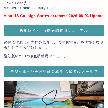
Down Load先：
Amateur Radio Country Files
Also US Callsign States database 2026-08-03 Update
復刻版MMTTY徹底調整用マニュアル
過去に作成した内容の見直しと誤字脱字修正を実施し復刻
版として再公開致します。
復刻版MMTTY徹底調整用マニュアル
デジタルAPF実践評価者募集 希望者はメールで