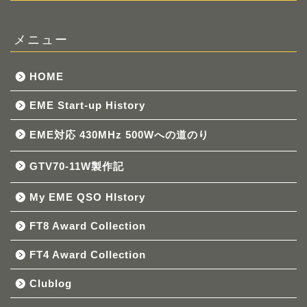
メニュー
HOME
EME Start-up History
EME対応 430MHz 500Wへの道のり
GTV70-11W製作記
My EME QSO HIstory
FT8 Award Collection
FT4 Award Collection
Clublog