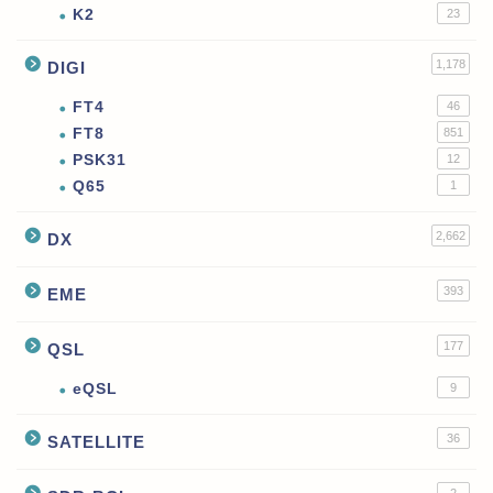
K2
23
1,178
DIGI
FT4
46
FT8
851
PSK31
12
Q65
1
2,662
DX
393
EME
177
QSL
eQSL
9
36
SATELLITE
2