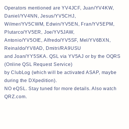
Operators mentioned are YV4JCF, Juan/YV4KW,
Daniel/YV4NN, Jesus/YV5CHJ,
Wilmer/YV5CWM, Edwin/YV5EN, Fran/YV5EPM,
Plutarco/YV5ER, Joe/YV5JAW,
Antonio/YV5OIE, Alfredo/YV5SF, Mel/YV6BXN,
Reinaldo/YV8AD, Dmitri/RA9USU
and Joan/YY5SKA. QSL via YV5AJ or by the OQRS
(Online QSL Request Service)
by ClubLog (which will be activated ASAP, maybe
during the DXpedition).
NO eQSL. Stay tuned for more details. Also watch
QRZ.com.