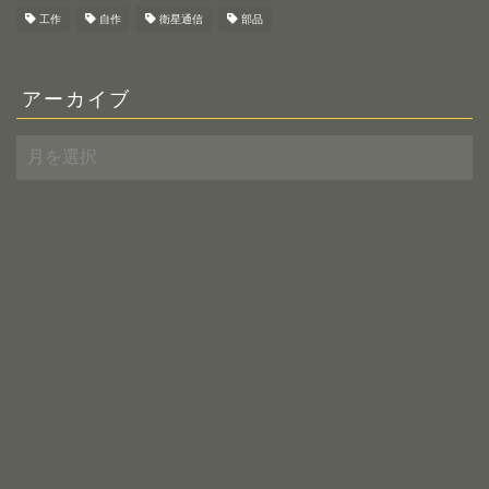
工作
自作
衛星通信
部品
アーカイブ
ア
ー
カ
イ
ブ