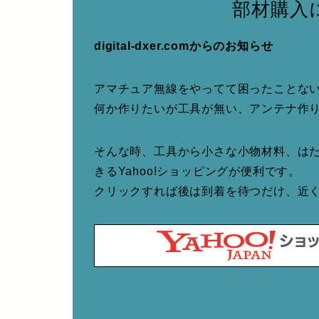
部材購入
digital-dxer.comからのお知らせ
アマチュア無線をやってて困ったことな
何か作りたいが工具が無い、アンテナ作
そんな時、工具から小さな小物材料、は
きるYahoo!ショッピングが便利です。
クリックすれば後は到着を待つだけ、近くて