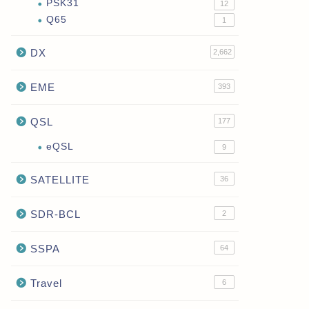
PSK31
12
Q65
1
DX
2,662
EME
393
QSL
177
eQSL
9
SATELLITE
36
SDR-BCL
2
SSPA
64
Travel
6