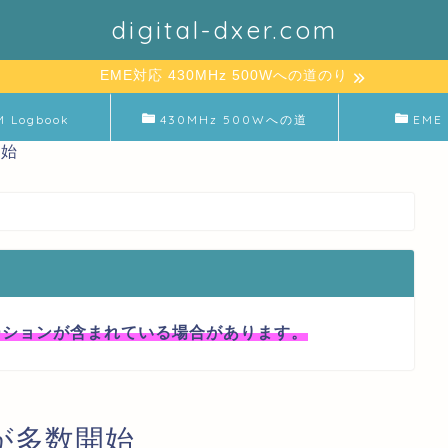
digital-dxer.com
EME対応 430MHz 500Wへの道のり
M Logbook
430MHz 500Wへの道
EME 
開始
ーションが含まれている場合があります。
ジが多数開始