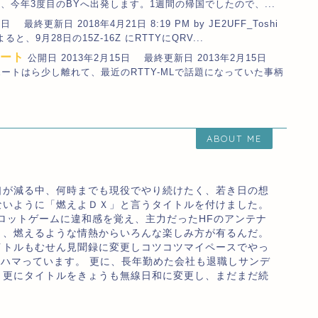
今年3度目のBYへ出発します。1週間の帰国でしたので、...
日 最終更新日 2018年4月21日 8:19 PM by JE2UFF_Toshi
、9月28日の15Z-16Z にRTTYにQRV...
ポート
公開日 2013年2月15日 最終更新日 2013年2月15日
のDXレポートはら少し離れて、最近のRTTY-MLで話題になっていた事柄
ABOUT ME
口が減る中、何時までも現役でやり続けたく、若き日の想
ないように「燃えよＤＸ」と言うタイトルを付けました。
ロットゲームに違和感を覚え、主力だったHFのアンテナ
り、燃えるような情熱からいろんな楽しみ方が有るんだ。
イトルもむせん見聞録に変更しコツコツマイペースでやっ
のハマっています。 更に、長年勤めた会社も退職しサンデ
、更にタイトルをきょうも無線日和に変更し、まだまだ続