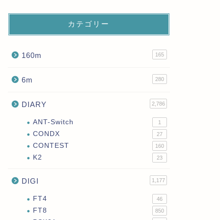
カテゴリー
160m
165
6m
280
DIARY
2,786
ANT-Switch
1
CONDX
27
CONTEST
160
K2
23
DIGI
1,177
FT4
46
FT8
850