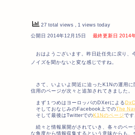
27 total views
, 1 views today
公開日 2014年12月15日
最終更新日 2014年1
おはようございます。昨日赴任先に戻り、今
ノイズを聞かないと変な感じですね。
さて、いよいよ間近に迫ったK1Nの運用に関
信用のページが次々と追加されてきました。
まず１つめはヨーロッパのDXerによる
DxC
そしておなじみのFacebook上での
The Nav
そして最後はTwitterでの
K1Nのページ
です
続々と情報展開がされていき、各々のペー
な角度から情報収集するという意味からも、