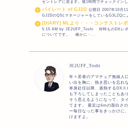
セントレアに居ます。後1時間でチェックインし、
パイレート of GJ2D
公開日 2007年10月11
GJ2DのQSLマネージャーをしているG3LZQによると
[DIARY] MLより・・・コンテストレ
5:15 AM by JE2UFF_Toshi 何時も
についてです。 確かに・...
JE2UFF_Toshi
年々若者のアマチュア無線人
い出を胸に、熱き思いを忘れ
単身赴任以降、過熱するDXス
も下ろしてしまったこともあ
そう思えるようになって、タ
てます。 最近は6mの面白さ
ー毎日なった事をきっかけに
けますよ。