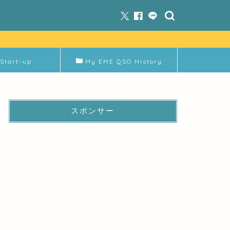
Start-up
My EME QSO History
スポンサー