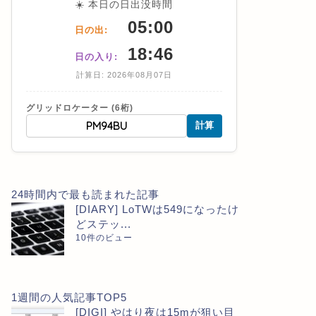
☀️ 本日の日出没時間
05:00
日の出:
18:46
日の入り:
計算日: 2026年08月07日
グリッドロケーター (6桁)
計算
24時間内で最も読まれた記事
[DIARY] LoTWは549になったけ
どステッ...
10件のビュー
1週間の人気記事TOP5
[DIGI] やはり夜は15mが狙い目