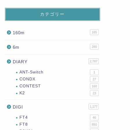
カテゴリー
160m
165
6m
280
DIARY
2,787
ANT-Switch
1
CONDX
27
CONTEST
160
K2
23
DIGI
1,177
FT4
46
FT8
850