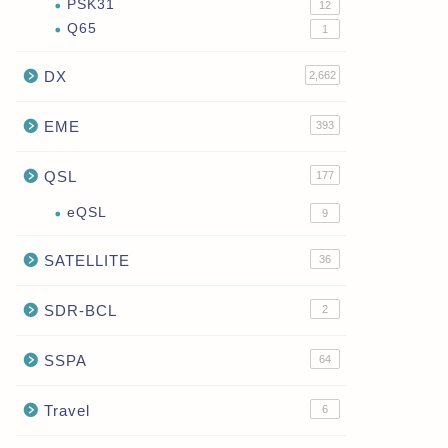
PSK31
12
Q65
1
DX
2,662
EME
393
QSL
177
eQSL
9
SATELLITE
36
SDR-BCL
2
SSPA
64
Travel
6