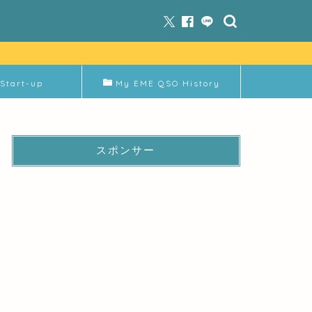
Start-up
My EME QSO History
スポンサー