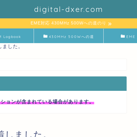
digital-dxer.com
EME対応 430MHz 500Wへの道のり
M Logbook
430MHz 500Wへの道
EME 
着しました。
ーションが含まれている場合があります。
到着しました。