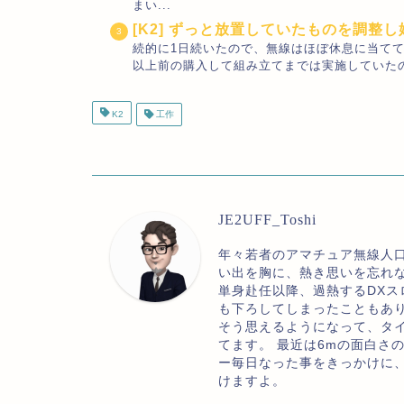
まい...
[K2] ずっと放置していたものを調整
続的に1日続いたので、無線はほぼ休息に当てて、
以上前の購入して組み立てまでは実施していたので
K2
工作
JE2UFF_Toshi
年々若者のアマチュア無線人
い出を胸に、熱き思いを忘れ
単身赴任以降、過熱するDXス
も下ろしてしまったこともあ
そう思えるようになって、タ
てます。 最近は6mの面白さ
ー毎日なった事をきっかけに
けますよ。