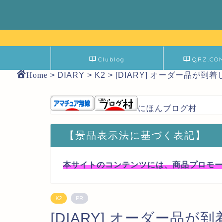
Clublog
QRZ.CO
Home
>
DIARY
>
K2
>
[DIARY] オーダー品が到
にほんブログ村
【景品表示法に基づく表記】
本サイトのコンテンツには、商品プロモ
K2
PR
[DIARY] オーダー品が