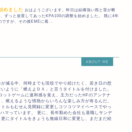
し始めました
おはようございます。昨日は結構強い雨と雷が断
ずっと放置してあったKPA100の調整を始めました。 既に4年
すが、その後EMEに着...
ABOUT ME
口が減る中、何時までも現役でやり続けたく、若き日の想
ないように「燃えよＤＸ」と言うタイトルを付けました。
ロットゲームに違和感を覚え、主力だったHFのアンテナ
り、燃えるような情熱からいろんな楽しみ方が有るんだ。
イトルもむせん見聞録に変更しコツコツマイペースでやっ
のハマっています。 更に、長年勤めた会社も退職しサンデ
、更にタイトルをきょうも無線日和に変更し、まだまだ続