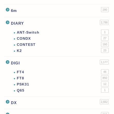
280
6m
2,786
DIARY
ANT-Switch
1
CONDX
27
CONTEST
160
K2
23
1,177
DIGI
FT4
46
FT8
850
PSK31
12
Q65
1
2,662
DX