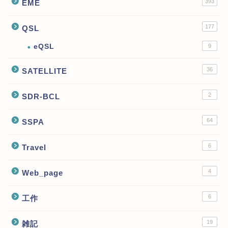
393
EME
177
QSL
eQSL
9
36
SATELLITE
2
SDR-BCL
64
SSPA
6
Travel
4
Web_page
6
工作
19
雑記