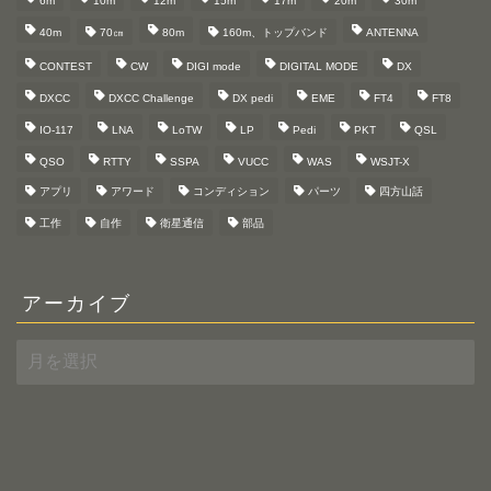
6m
10m
12m
15m
17m
20m
30m
40m
70㎝
80m
160m、トップバンド
ANTENNA
CONTEST
CW
DIGI mode
DIGITAL MODE
DX
DXCC
DXCC Challenge
DX pedi
EME
FT4
FT8
IO-117
LNA
LoTW
LP
Pedi
PKT
QSL
QSO
RTTY
SSPA
VUCC
WAS
WSJT-X
アプリ
アワード
コンディション
パーツ
四方山話
工作
自作
衛星通信
部品
アーカイブ
ア
ー
カ
イ
ブ