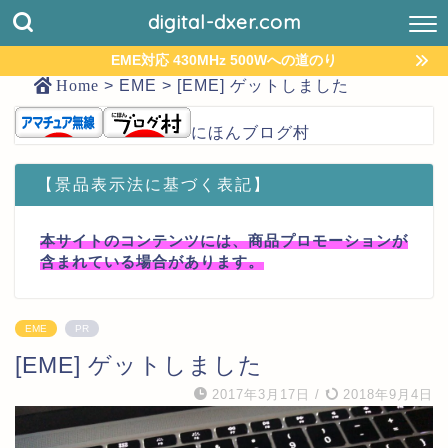
digital-dxer.com
EME対応 430MHz 500Wへの道のり
Home
>
EME
>
[EME] ゲットしました
にほんブログ村
【景品表示法に基づく表記】
本サイトのコンテンツには、商品プロモーションが
含まれている場合があります。
EME
PR
[EME] ゲットしました
2017年3月17日
/
2018年9月4日