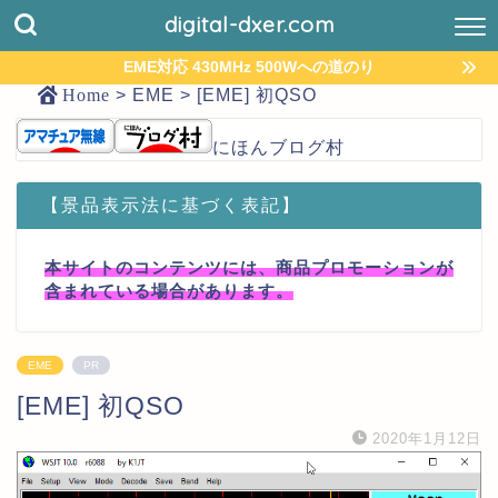
digital-dxer.com
EME対応 430MHz 500Wへの道のり
Home
>
EME
>
[EME] 初QSO
にほんブログ村
【景品表示法に基づく表記】
本サイトのコンテンツには、商品プロモーションが
含まれている場合があります。
EME
PR
[EME] 初QSO
2020年1月12日