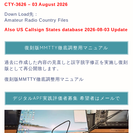
CTY-3626 – 03 August 2026
Down Load先：
Amateur Radio Country Files
Also US Callsign States database 2026-08-03 Update
復刻版MMTTY徹底調整用マニュアル
過去に作成した内容の見直しと誤字脱字修正を実施し復刻
版として再公開致します。
復刻版MMTTY徹底調整用マニュアル
デジタルAPF実践評価者募集 希望者はメールで