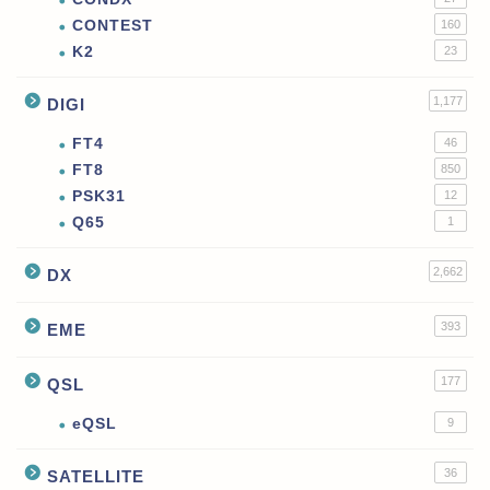
CONTEST
160
K2
23
1,177
DIGI
FT4
46
FT8
850
PSK31
12
Q65
1
2,662
DX
393
EME
177
QSL
eQSL
9
36
SATELLITE