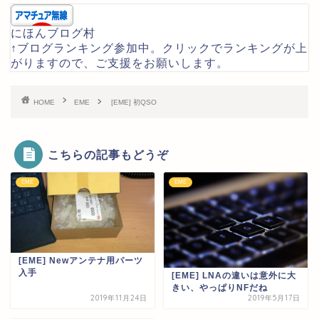
にほんブログ村
↑ブログランキング参加中。クリックでランキングが上
がりますので、ご支援をお願いします。
HOME
EME
[EME] 初QSO
こちらの記事もどうぞ
EME
EME
[EME] Newアンテナ用パーツ
入手
[EME] LNAの違いは意外に大
きい、やっぱりNFだね
2019年11月24日
2019年5月17日