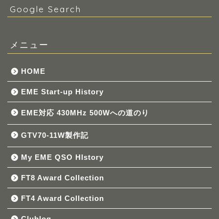
Google Search
メニュー
HOME
EME Start-up History
EME対応 430MHz 500Wへの道のり
GTV70-11W製作記
My EME QSO HIstory
FT8 Award Collection
FT4 Award Collection
Clublog