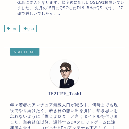
休みに突入となります。帰宅後に新しいQSLが1枚届いてい
ました。 先月の15日にQSOしたDL9LBHのQSLです。-27
㏈で厳しいでしたが、...
EME
QSO
ABOUT ME
JE2UFF_Toshi
年々若者のアマチュア無線人口が減る中、何時までも現
役でやり続けたく、若き日の想い出を胸に、熱き思いを
忘れないように「燃えよＤＸ」と言うタイトルを付けま
した。単身赴任以降、過熱するDXスロットゲームに違
和感を覚え、主力だったHFのアンテナも下ろしてしま