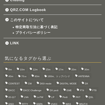
QRZ.COM Logbook
このサイトについて
特定商取引法に基づく表記
プライバシーポリシー
LINK
気になるタグから選ぶ
6m
10m
12m
15m
17m
20m
30m
40m
70㎝
80m
160m、トップバンド
ANTENNA
CONTEST
CW
DIGI mode
DIGITAL MODE
DX
DXCC
DXCC Challenge
DX pedi
EME
FT4
FT8
IO-117
LNA
LoTW
LP
Pedi
PKT
QSL
QSO
RTTY
SSPA
VUCC
WAS
WSJT-X