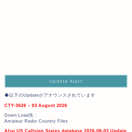
Update Alert
◆以下のUpdateがアナウンスされています
CTY-3626 – 03 August 2026
Down Load先：
Amateur Radio Country Files
Also US Callsign States database 2026-08-03 Update