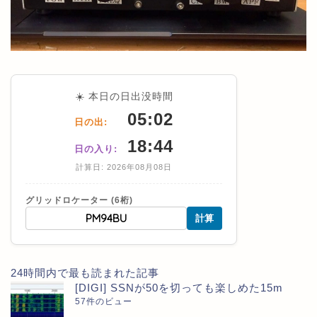
☀️ 本日の日出没時間
05:02
日の出:
18:44
日の入り:
計算日: 2026年08月08日
グリッドロケーター (6桁)
計算
24時間内で最も読まれた記事
[DIGI] SSNが50を切っても楽しめた15m
57件のビュー