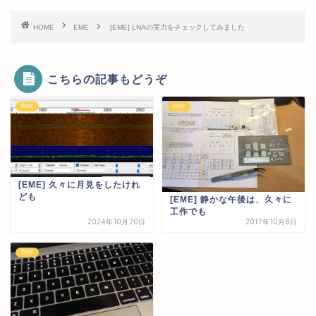
HOME
EME
[EME] LNAの実力をチェックしてみました
こちらの記事もどうぞ
EME
EME
[EME] 久々に月見をしたけれ
ども
[EME] 静かな午後は、久々に
工作でも
2024年10月20日
2017年10月8日
EME