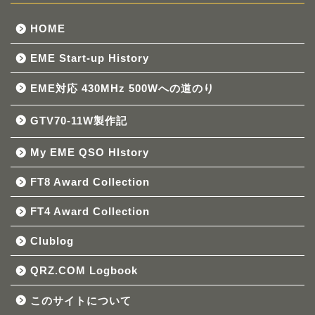
HOME
EME Start-up History
EME対応 430MHz 500Wへの道のり
GTV70-11W製作記
My EME QSO HIstory
FT8 Award Collection
FT4 Award Collection
Clublog
QRZ.COM Logbook
このサイトについて