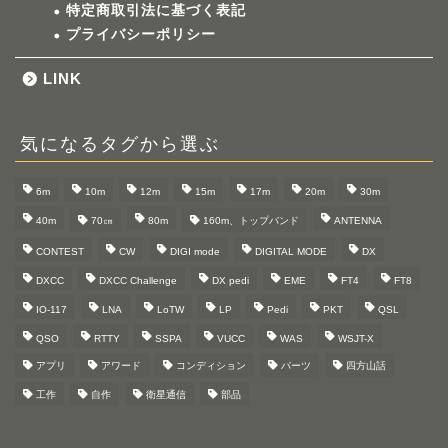
特定商取引法に基づく表記
プライバシーポリシー
LINK
気になるタグから選ぶ
6m
10m
12m
15m
17m
20m
30m
40m
70㎝
80m
160m、トップバンド
ANTENNA
CONTEST
CW
DIGI mode
DIGITAL MODE
DX
DXCC
DXCC Challenge
DX pedi
EME
FT4
FT8
IO-117
LNA
LoTW
LP
Pedi
PKT
QSL
QSO
RTTY
SSPA
VUCC
WAS
WSJT-X
アプリ
アワード
コンディション
パーツ
四方山話
工作
自作
衛星通信
部品