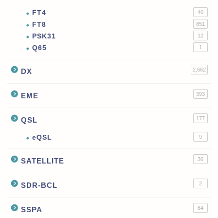
FT4
46
FT8
851
PSK31
12
Q65
1
2,662
DX
393
EME
177
QSL
eQSL
9
36
SATELLITE
2
SDR-BCL
64
SSPA