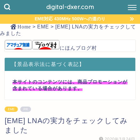
digital-dxer.com
EME対応 430MHz 500Wへの道のり
Home
>
EME
>
[EME] LNAの実力をチェックして
みました
にほんブログ村
【景品表示法に基づく表記】
本サイトのコンテンツには、商品プロモーションが
含まれている場合があります。
EME
PR
[EME] LNAの実力をチェックしてみ
ました
2020年3月24日