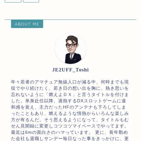
ABOUT ME
JE2UFF_Toshi
年々若者のアマチュア無線人口が減る中、何時までも現
役でやり続けたく、若き日の想い出を胸に、熱き思いを
忘れないように「燃えよＤＸ」と言うタイトルを付けま
した。単身赴任以降、過熱するDXスロットゲームに違
和感を覚え、主力だったHFのアンテナも下ろしてしま
ったこともあり、燃えるような情熱からいろんな楽しみ
方が有るんだ。そう思えるようになって、タイトルもむ
せん見聞録に変更しコツコツマイペースでやってます。
最近は6mの面白さのハマっています。 更に、長年勤め
た会社も退職しサンデー毎日なった事をきっかけに、更