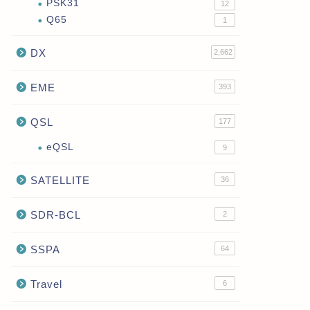
PSK31
12
Q65
1
DX
2,662
EME
393
QSL
177
eQSL
9
SATELLITE
36
SDR-BCL
2
SSPA
64
Travel
6