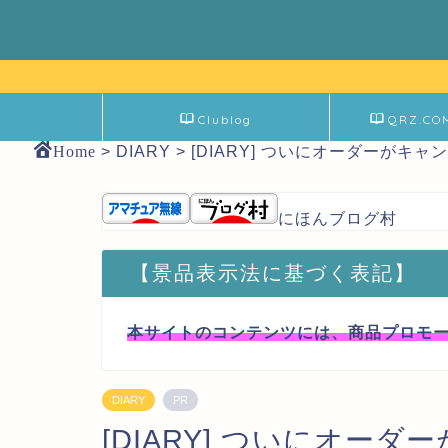
Clublog
QRZ.CO
Home
>
DIARY
>
[DIARY] ついにオーダーがキ
にほんブログ村
【景品表示法に基づく表記】
本サイトのコンテンツには、商品プロモ
DIARY
PR
[DIARY] ついにオー