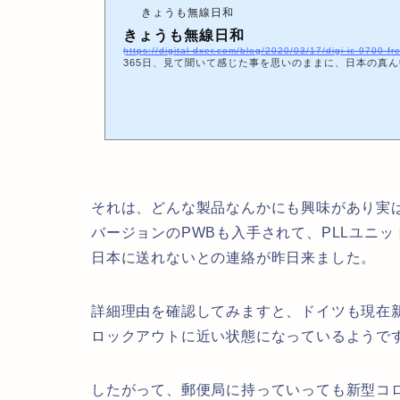
きょうも無線日和
きょうも無線日和
https://digital-dxer.com/blog/2020/03/17/digi-ic-9700-fr
365日、見て聞いて感じた事を思いのままに、日本の真
それは、どんな製品なんかにも興味があり実は
バージョンのPWBも入手されて、PLLユニ
日本に送れないとの連絡が昨日来ました。
詳細理由を確認してみますと、ドイツも現在
ロックアウトに近い状態になっているようで
したがって、郵便局に持っていっても新型コ