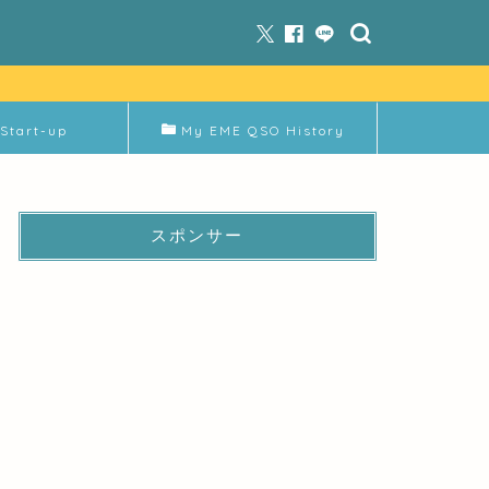
Start-up
My EME QSO History
スポンサー