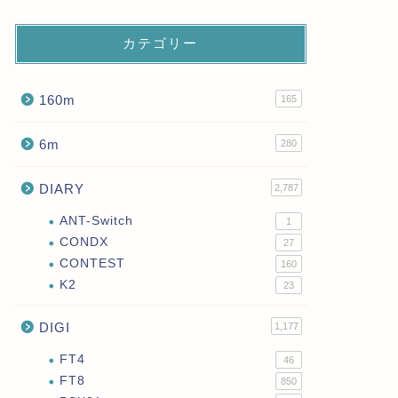
カテゴリー
160m
165
6m
280
DIARY
2,787
ANT-Switch
1
CONDX
27
CONTEST
160
K2
23
DIGI
1,177
FT4
46
FT8
850