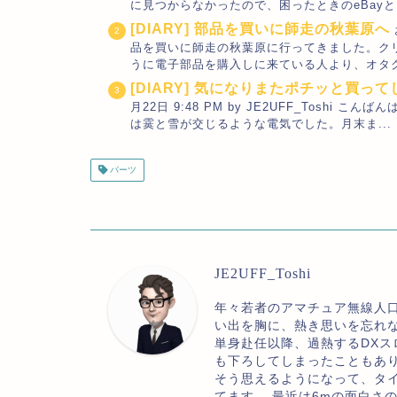
に見つからなかったので、困ったときのeBayとい
[DIARY] 部品を買いに師走の秋葉原へ
品を買いに師走の秋葉原に行ってきました。ク
うに電子部品を購入しに来ている人より、オタク
[DIARY] 気になりまたポチッと買っ
月22日 9:48 PM by JE2UFF_Tos
は霙と雪が交じるような電気でした。月末ま...
パーツ
JE2UFF_Toshi
年々若者のアマチュア無線人
い出を胸に、熱き思いを忘れ
単身赴任以降、過熱するDXス
も下ろしてしまったこともあ
そう思えるようになって、タ
てます。 最近は6mの面白さ