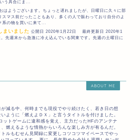
う具合にま...
おはようございます。ちょっと遅れましたが、日曜日に久々に部
リスマス前だったこともあり、多くの人で賑わっており自分のよ
系の物を買いに来て...
てしまいました
公開日 2020年1月22日 最終更新日 2020年1
hi こんばんは。先週末から急激に冷え込んでいる関東です。先週の土曜日に
ABOUT ME
口が減る中、何時までも現役でやり続けたく、若き日の想
ないように「燃えよＤＸ」と言うタイトルを付けました。
ロットゲームに違和感を覚え、主力だったHFのアンテナ
り、燃えるような情熱からいろんな楽しみ方が有るんだ。
イトルもむせん見聞録に変更しコツコツマイペースでやっ
のハマっています。 更に、長年勤めた会社も退職しサンデ