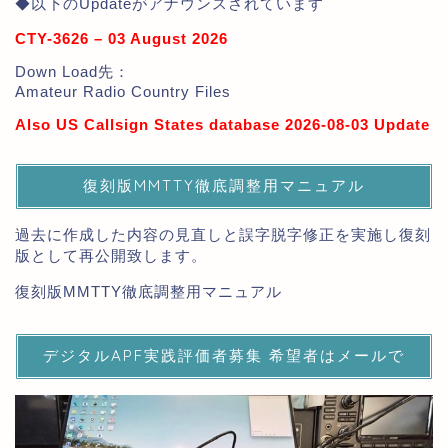
◆以下のUpdateがアナウンスされています
CTY-3626 – 03 August 2026
Down Load先：
Amateur Radio Country Files
Also US Callsign States database 2026-08-03 Update
復刻版MMTTY徹底調整用マニュアル
過去に作成した内容の見直しと誤字脱字修正を実施し復刻
版として再公開致します。
復刻版MMTTY徹底調整用マニュアル
デジタルAPF実践評価者募集 希望者はメールで