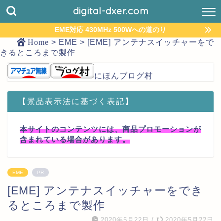
digital-dxer.com
EME対応 430MHz 500Wへの道のり
Home
>
EME
>
[EME] アンテナスイッチャーをで
きるところまで製作
にほんブログ村
【景品表示法に基づく表記】
本サイトのコンテンツには、商品プロモーションが
含まれている場合があります。
EME
PR
[EME] アンテナスイッチャーをでき
るところまで製作
2020年5月22日
/
2020年5月22日