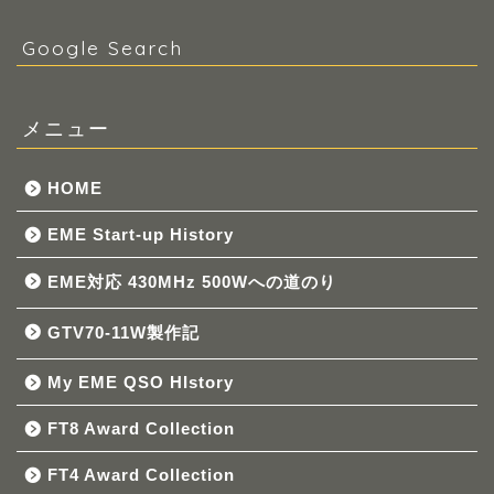
Google Search
メニュー
HOME
EME Start-up History
EME対応 430MHz 500Wへの道のり
GTV70-11W製作記
My EME QSO HIstory
FT8 Award Collection
FT4 Award Collection