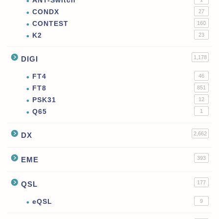
ANT-Switch
CONDX
27
CONTEST
160
K2
23
1,178
DIGI
FT4
46
FT8
851
PSK31
12
Q65
1
2,662
DX
393
EME
177
QSL
eQSL
9