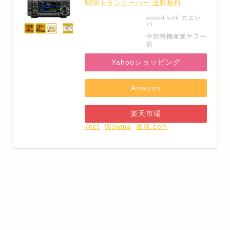
50Wトランシーバー 送料無料
カエレ
posted with
バ
中部特機産業ヤフー
店
Yahooショッピング
Amazon
楽天市場
7net
Wowma
価格.com