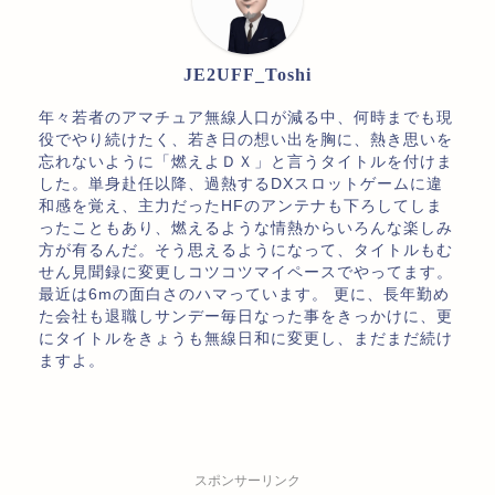
JE2UFF_Toshi
年々若者のアマチュア無線人口が減る中、何時までも現
役でやり続けたく、若き日の想い出を胸に、熱き思いを
忘れないように「燃えよＤＸ」と言うタイトルを付けま
した。単身赴任以降、過熱するDXスロットゲームに違
和感を覚え、主力だったHFのアンテナも下ろしてしま
ったこともあり、燃えるような情熱からいろんな楽しみ
方が有るんだ。そう思えるようになって、タイトルもむ
せん見聞録に変更しコツコツマイペースでやってます。
最近は6mの面白さのハマっています。 更に、長年勤め
た会社も退職しサンデー毎日なった事をきっかけに、更
にタイトルをきょうも無線日和に変更し、まだまだ続け
ますよ。
スポンサーリンク