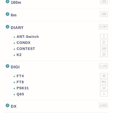
165
160m
280
6m
2,787
DIARY
ANT-Switch
1
CONDX
27
CONTEST
160
K2
23
1,178
DIGI
FT4
46
FT8
851
PSK31
12
Q65
1
2,662
DX