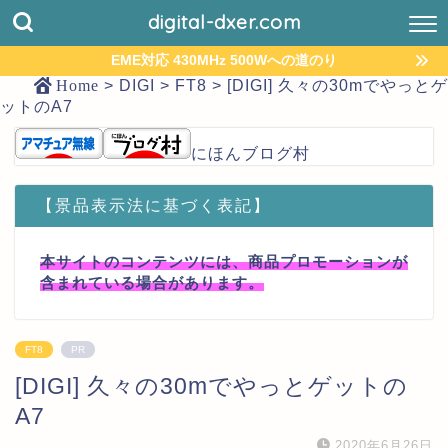
digital-dxer.com
EME対応 430MHz 500Wへの道のり
Home
>
DIGI
>
FT8
>
[DIGI] 久々の30mでやっとゲ
ットのA7
にほんブログ村
【景品表示法に基づく表記】
本サイトのコンテンツには、商品プロモーションが
含まれている場合があります。
FT8
PR
[DIGI] 久々の30mでやっとゲットの
A7
2020年6月26日