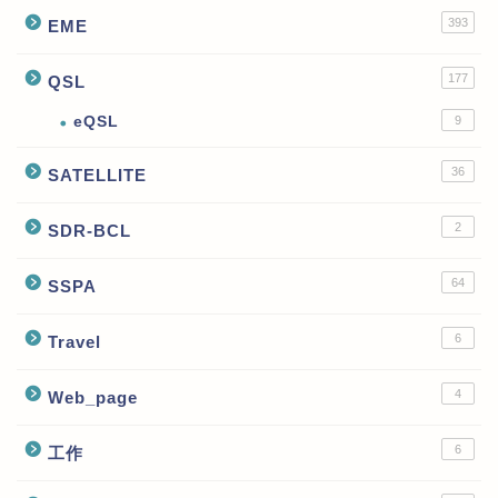
393
EME
177
QSL
eQSL
9
36
SATELLITE
2
SDR-BCL
64
SSPA
6
Travel
4
Web_page
6
工作