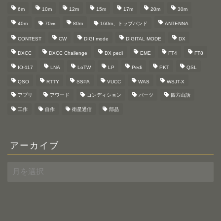
6m
10m
12m
15m
17m
20m
30m
40m
70㎝
80m
160m、トップバンド
ANTENNA
CONTEST
CW
DIGI mode
DIGITAL MODE
DX
DXCC
DXCC Challenge
DX pedi
EME
FT4
FT8
IO-117
LNA
LoTW
LP
Pedi
PKT
QSL
QSO
RTTY
SSPA
VUCC
WAS
WSJT-X
アプリ
アワード
コンディション
パーツ
四方山話
工作
自作
衛星通信
部品
アーカイブ
ア
ー
カ
イ
ブ