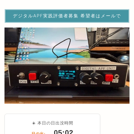
デジタルAPF実践評価者募集 希望者はメールで
☀️ 本日の日出没時間
05:02
日の出: