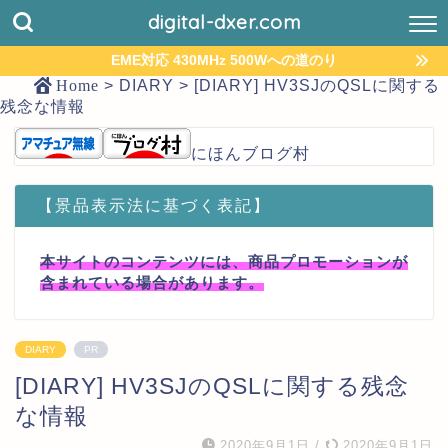
digital-dxer.com
EME対応 430MHz 500Wへの道のり
Home
>
DIARY
>
[DIARY] HV3SJのQSLに関する
残念な情報
にほんブログ村
【景品表示法に基づく表記】
本サイトのコンテンツには、商品プロモーションが
含まれている場合があります。
DIARY
PR
[DIARY] HV3SJのQSLに関する残念
な情報
2020年9月1日
/
2020年9月1日