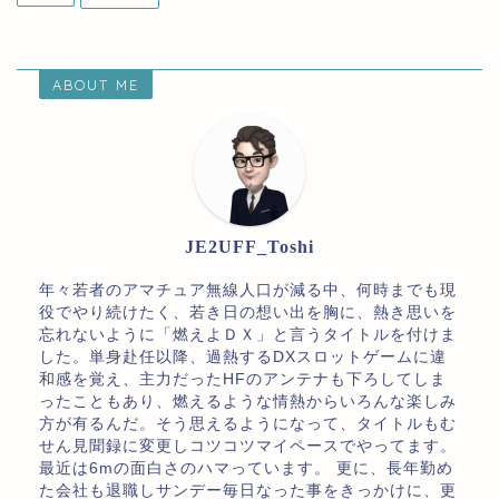
ABOUT ME
JE2UFF_Toshi
年々若者のアマチュア無線人口が減る中、何時までも現
役でやり続けたく、若き日の想い出を胸に、熱き思いを
忘れないように「燃えよＤＸ」と言うタイトルを付けま
した。単身赴任以降、過熱するDXスロットゲームに違
和感を覚え、主力だったHFのアンテナも下ろしてしま
ったこともあり、燃えるような情熱からいろんな楽しみ
方が有るんだ。そう思えるようになって、タイトルもむ
せん見聞録に変更しコツコツマイペースでやってます。
最近は6mの面白さのハマっています。 更に、長年勤め
た会社も退職しサンデー毎日なった事をきっかけに、更