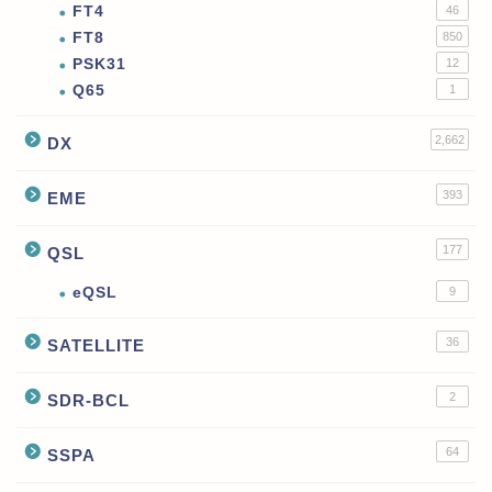
FT4
46
FT8
850
PSK31
12
Q65
1
2,662
DX
393
EME
177
QSL
eQSL
9
36
SATELLITE
2
SDR-BCL
64
SSPA