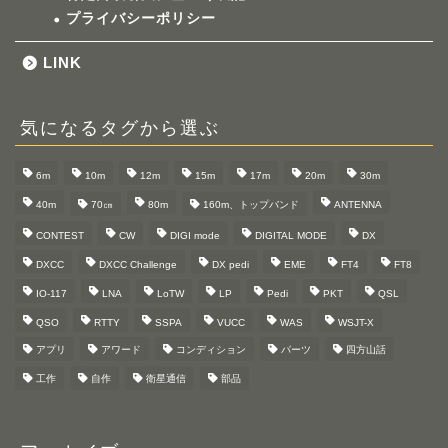
プライバシーポリシー
LINK
気になるタグから選ぶ
6m
10m
12m
15m
17m
20m
30m
40m
70㎝
80m
160m、トップバンド
ANTENNA
CONTEST
CW
DIGI mode
DIGITAL MODE
DX
DXCC
DXCC Challenge
DX pedi
EME
FT4
FT8
IO-117
LNA
LoTW
LP
Pedi
PKT
QSL
QSO
RTTY
SSPA
VUCC
WAS
WSJT-X
アプリ
アワード
コンディション
パーツ
四方山話
工作
自作
衛星通信
部品