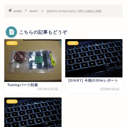
HOME
DIARY
[DIARY] HV3SJのQSLに関する残念な情報
こちらの記事もどうぞ
DIARY
DIARY
[DIARY] 今朝の30mレポート
Tuningパーツ到着
2011年12月3日
2016年4月6日
DIARY