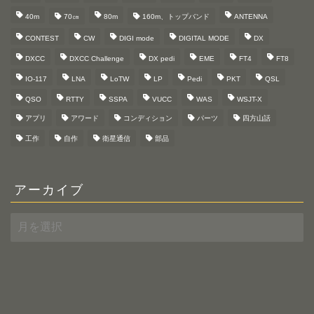
40m
70㎝
80m
160m、トップバンド
ANTENNA
CONTEST
CW
DIGI mode
DIGITAL MODE
DX
DXCC
DXCC Challenge
DX pedi
EME
FT4
FT8
IO-117
LNA
LoTW
LP
Pedi
PKT
QSL
QSO
RTTY
SSPA
VUCC
WAS
WSJT-X
アプリ
アワード
コンディション
パーツ
四方山話
工作
自作
衛星通信
部品
アーカイブ
ア
ー
カ
イ
ブ