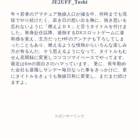
JE2UFF_Toshi
年々若者のアマチュア無線人口が減る中、何時までも現
役でやり続けたく、若き日の想い出を胸に、熱き思いを
忘れないように「燃えよＤＸ」と言うタイトルを付けま
した。単身赴任以降、過熱するDXスロットゲームに違
和感を覚え、主力だったHFのアンテナも下ろしてしま
ったこともあり、燃えるような情熱からいろんな楽しみ
方が有るんだ。そう思えるようになって、タイトルもむ
せん見聞録に変更しコツコツマイペースでやってます。
最近は6mの面白さのハマっています。 更に、長年勤め
た会社も退職しサンデー毎日なった事をきっかけに、更
にタイトルをきょうも無線日和に変更し、まだまだ続け
ますよ。
スポンサーリンク