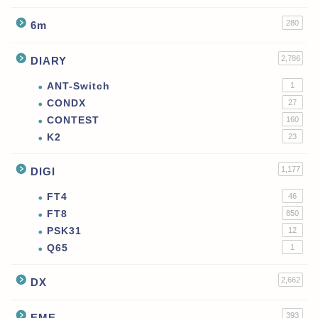
280
6m
2,786
DIARY
ANT-Switch
1
CONDX
27
CONTEST
160
K2
23
1,177
DIGI
FT4
46
FT8
850
PSK31
12
Q65
1
2,662
DX
393
EME