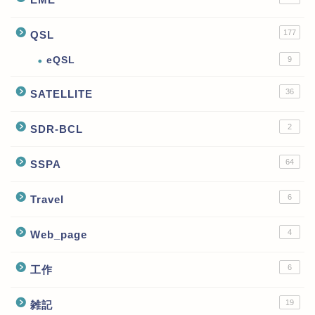
177
QSL
eQSL
9
36
SATELLITE
2
SDR-BCL
64
SSPA
6
Travel
4
Web_page
6
工作
19
雑記