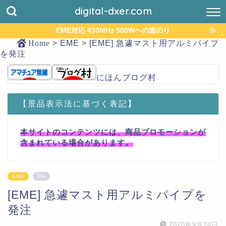
digital-dxer.com
EME対応 430MHz 500Wへの道のり
Home
>
EME
>
[EME] 急遽マスト用アルミパイプ
を発注
にほんブログ村
【景品表示法に基づく表記】
本サイトのコンテンツには、商品プロモーションが
含まれている場合があります。
EME
PR
[EME] 急遽マスト用アルミパイプを
発注
2020年9月24日