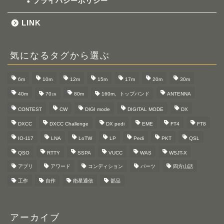
プライバシーポリシー
LINK
気になるタグから選ぶ
6m
10m
12m
15m
17m
20m
30m
40m
70㎝
80m
160m、トップバンド
ANTENNA
CONTEST
CW
DIGI mode
DIGITAL MODE
DX
DXCC
DXCC Challenge
DX pedi
EME
FT4
FT8
IO-117
LNA
LoTW
LP
Pedi
PKT
QSL
QSO
RTTY
SSPA
VUCC
WAS
WSJT-X
アプリ
アワード
コンディション
パーツ
四方山話
工作
自作
衛星通信
部品
アーカイブ