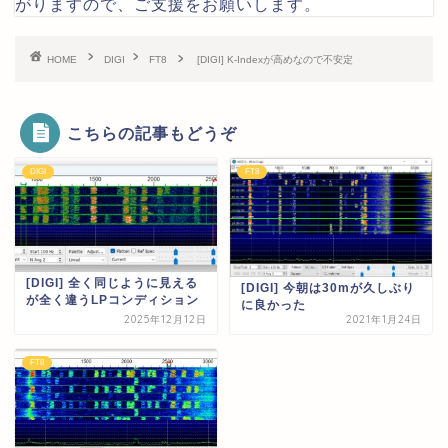
がりますので、ご支援をお願いします。
HOME
DIGI
FT8
[DIGI] K-Indexが高めなので不安定
こちらの記事もどうぞ
DIGI
FT8
[DIGI] 全く同じように見える
[DIGI] 今朝は30mが久しぶり
が全く違うLPコンディション
に良かった
2025年12月12日
2021年1月24日
FT8