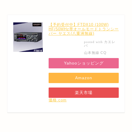
【予約受付中】FTDX10 (100W)
HF/50MHz帯オールモードトランシー
バー ヤエス(八重洲無線)
カエレ
posted with
バ
山本無線 CQ
Yahooショッピング
Amazon
楽天市場
価格.com