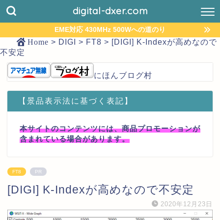
digital-dxer.com
EME対応 430MHz 500Wへの道のり
Home
>
DIGI
>
FT8
>
[DIGI] K-Indexが高めなので
不安定
にほんブログ村
【景品表示法に基づく表記】
本サイトのコンテンツには、商品プロモーションが
含まれている場合があります。
FT8
PR
[DIGI] K-Indexが高めなので不安定
2020年12月23日