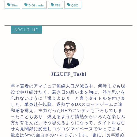
30m
DIGI mode
FT8
QSO
ABOUT ME
JE2UFF_Toshi
年々若者のアマチュア無線人口が減る中、何時までも現
役でやり続けたく、若き日の想い出を胸に、熱き思いを
忘れないように「燃えよＤＸ」と言うタイトルを付けま
した。単身赴任以降、過熱するDXスロットゲームに違
和感を覚え、主力だったHFのアンテナも下ろしてしま
ったこともあり、燃えるような情熱からいろんな楽しみ
方が有るんだ。そう思えるようになって、タイトルもむ
せん見聞録に変更しコツコツマイペースでやってます。
最近は6mの面白さのハマっています。 更に、長年勤め