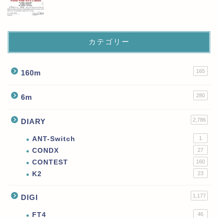
カテゴリー
165
160m
280
6m
2,786
DIARY
ANT-Switch
1
CONDX
27
CONTEST
160
K2
23
1,177
DIGI
FT4
46