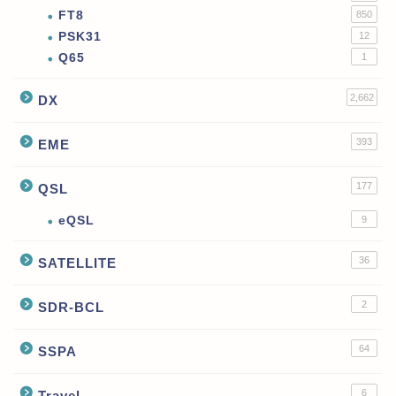
FT8
850
PSK31
12
Q65
1
2,662
DX
393
EME
177
QSL
eQSL
9
36
SATELLITE
2
SDR-BCL
64
SSPA
6
Travel