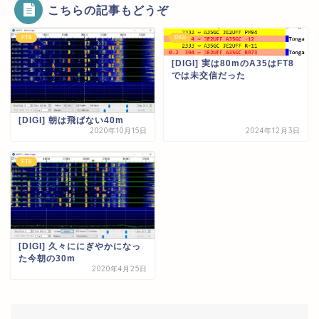
こちらの記事もどうぞ
FT8
DIGI
[DIGI] 実は80mのA35はFT8
では未交信だった
[DIGI] 朝は飛ばない40m
2020年10月15日
2024年12月3日
FT8
[DIGI] 久々ににぎやかになっ
た今朝の30m
2020年4月25日