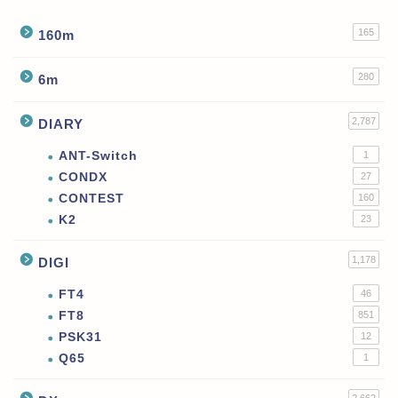
165
160m
280
6m
2,787
DIARY
ANT-Switch
1
CONDX
27
CONTEST
160
K2
23
1,178
DIGI
FT4
46
FT8
851
PSK31
12
Q65
1
2,662