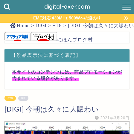
digital-dxer.com
EME対応 430MHz 500Wへの道のり
Home
>
DIGI
>
FT8
>
[DIGI] 今朝は久々に大賑わい
にほんブログ村
【景品表示法に基づく表記】
本サイトのコンテンツには、商品プロモーションが
含まれている場合があります。
FT8
PR
[DIGI] 今朝は久々に大賑わい
2021年3月20日