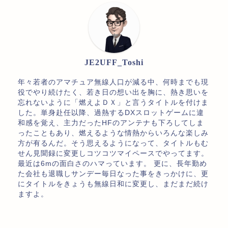
JE2UFF_Toshi
年々若者のアマチュア無線人口が減る中、何時までも現
役でやり続けたく、若き日の想い出を胸に、熱き思いを
忘れないように「燃えよＤＸ」と言うタイトルを付けま
した。単身赴任以降、過熱するDXスロットゲームに違
和感を覚え、主力だったHFのアンテナも下ろしてしま
ったこともあり、燃えるような情熱からいろんな楽しみ
方が有るんだ。そう思えるようになって、タイトルもむ
せん見聞録に変更しコツコツマイペースでやってます。
最近は6mの面白さのハマっています。 更に、長年勤め
た会社も退職しサンデー毎日なった事をきっかけに、更
にタイトルをきょうも無線日和に変更し、まだまだ続け
ますよ。