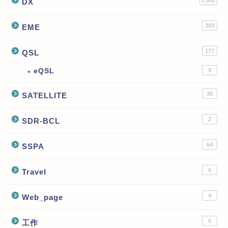
DX
393
EME
177
QSL
eQSL
9
36
SATELLITE
2
SDR-BCL
64
SSPA
6
Travel
4
Web_page
6
工作