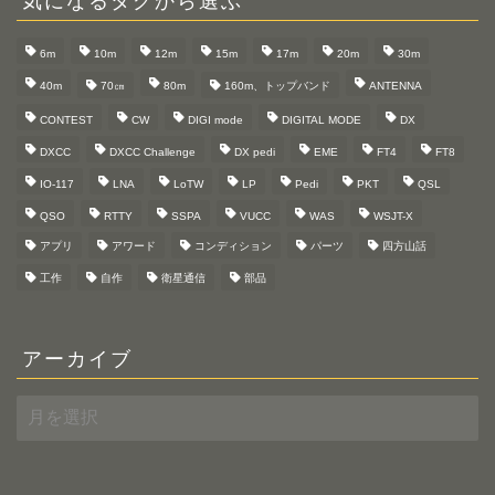
6m
10m
12m
15m
17m
20m
30m
40m
70㎝
80m
160m、トップバンド
ANTENNA
CONTEST
CW
DIGI mode
DIGITAL MODE
DX
DXCC
DXCC Challenge
DX pedi
EME
FT4
FT8
IO-117
LNA
LoTW
LP
Pedi
PKT
QSL
QSO
RTTY
SSPA
VUCC
WAS
WSJT-X
アプリ
アワード
コンディション
パーツ
四方山話
工作
自作
衛星通信
部品
アーカイブ
ア
ー
カ
イ