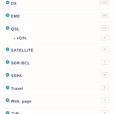
2,662
DX
393
EME
177
QSL
eQSL
9
36
SATELLITE
2
SDR-BCL
64
SSPA
6
Travel
4
Web_page
6
工作