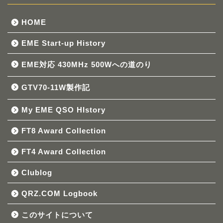
HOME
EME Start-up History
EME対応 430MHz 500Wへの道のり
GTV70-11W製作記
My EME QSO HIstory
FT8 Award Collection
FT4 Award Collection
Clublog
QRZ.COM Logbook
このサイトについて