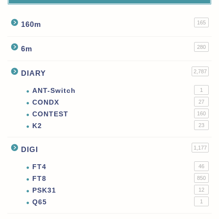
165
160m
280
6m
2,787
DIARY
ANT-Switch
1
CONDX
27
CONTEST
160
K2
23
1,177
DIGI
FT4
46
FT8
850
PSK31
12
Q65
1