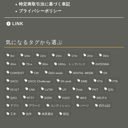
特定商取引法に基づく表記
プライバシーポリシー
LINK
気になるタグから選ぶ
6m
10m
12m
15m
17m
20m
30m
40m
70㎝
80m
160m、トップバンド
ANTENNA
CONTEST
CW
DIGI mode
DIGITAL MODE
DX
DXCC
DXCC Challenge
DX pedi
EME
FT4
FT8
IO-117
LNA
LoTW
LP
Pedi
PKT
QSL
QSO
RTTY
SSPA
VUCC
WAS
WSJT-X
アプリ
アワード
コンディション
パーツ
四方山話
工作
自作
衛星通信
部品