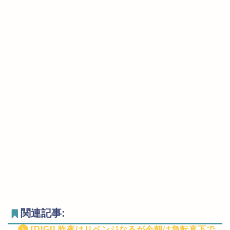
関連記事:
[DIGI] 昨夜はリベンジなるが今朝は急転直下で