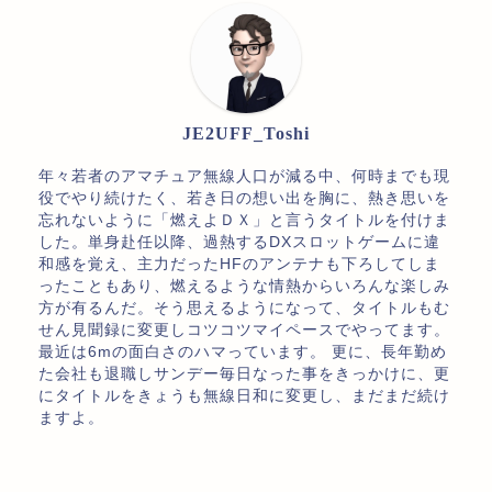
JE2UFF_Toshi
年々若者のアマチュア無線人口が減る中、何時までも現
役でやり続けたく、若き日の想い出を胸に、熱き思いを
忘れないように「燃えよＤＸ」と言うタイトルを付けま
した。単身赴任以降、過熱するDXスロットゲームに違
和感を覚え、主力だったHFのアンテナも下ろしてしま
ったこともあり、燃えるような情熱からいろんな楽しみ
方が有るんだ。そう思えるようになって、タイトルもむ
せん見聞録に変更しコツコツマイペースでやってます。
最近は6mの面白さのハマっています。 更に、長年勤め
た会社も退職しサンデー毎日なった事をきっかけに、更
にタイトルをきょうも無線日和に変更し、まだまだ続け
ますよ。