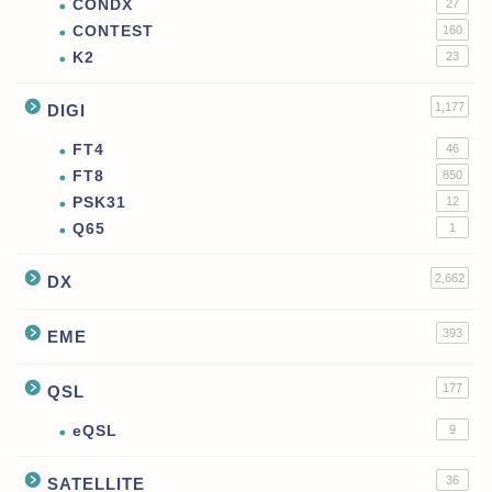
CONDX
27
CONTEST
160
K2
23
1,177
DIGI
FT4
46
FT8
850
PSK31
12
Q65
1
2,662
DX
393
EME
177
QSL
eQSL
9
36
SATELLITE