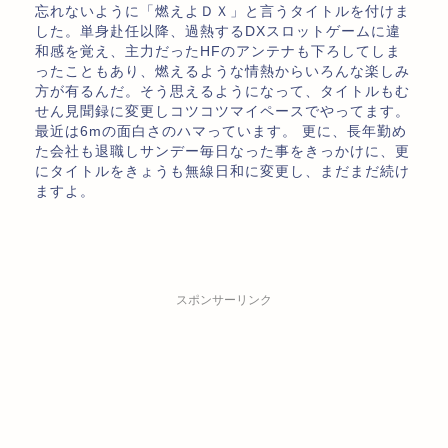
忘れないように「燃えよＤＸ」と言うタイトルを付けま
した。単身赴任以降、過熱するDXスロットゲームに違
和感を覚え、主力だったHFのアンテナも下ろしてしま
ったこともあり、燃えるような情熱からいろんな楽しみ
方が有るんだ。そう思えるようになって、タイトルもむ
せん見聞録に変更しコツコツマイペースでやってます。
最近は6mの面白さのハマっています。 更に、長年勤め
た会社も退職しサンデー毎日なった事をきっかけに、更
にタイトルをきょうも無線日和に変更し、まだまだ続け
ますよ。
スポンサーリンク