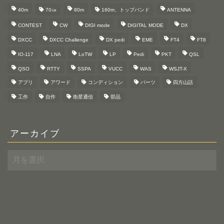
40m
70㎝
80m
160m、トップバンド
ANTENNA
CONTEST
CW
DIGI mode
DIGITAL MODE
DX
DXCC
DXCC Challenge
DX pedi
EME
FT4
FT8
IO-117
LNA
LoTW
LP
Pedi
PKT
QSL
QSO
RTTY
SSPA
VUCC
WAS
WSJT-X
アプリ
アワード
コンディション
パーツ
四方山話
工作
自作
衛星通信
部品
アーカイブ
ア
ー
カ
イ
ブ