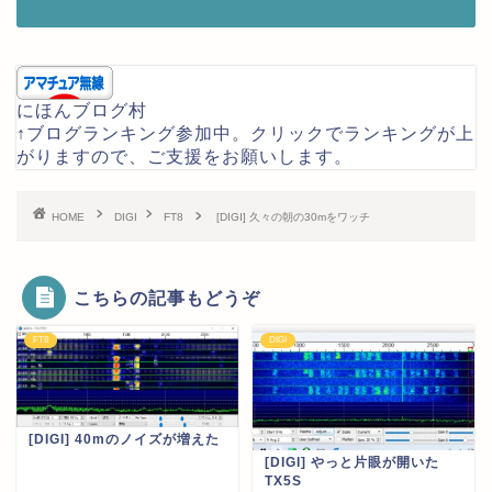
にほんブログ村
↑ブログランキング参加中。クリックでランキングが上
がりますので、ご支援をお願いします。
HOME
DIGI
FT8
[DIGI] 久々の朝の30mをワッチ
こちらの記事もどうぞ
FT8
DIGI
[DIGI] 40mのノイズが増えた
[DIGI] やっと片眼が開いた
TX5S