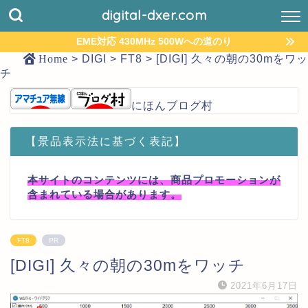
digital-dxer.com
EME対応 430MHz 500Wへの道のり
Home
>
DIGI
>
FT8
>
[DIGI] 久々の朝の30mをワッ
チ
にほんブログ村
【景品表示法に基づく表記】
本サイトのコンテンツには、商品プロモーションが
含まれている場合があります。
FT8
PR
[DIGI] 久々の朝の30mをワッチ
2021年6月17日