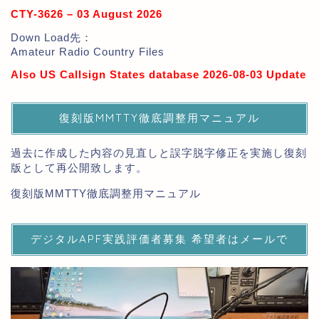
CTY-3626 – 03 August 2026
Down Load先：
Amateur Radio Country Files
Also US Callsign States database 2026-08-03 Update
復刻版MMTTY徹底調整用マニュアル
過去に作成した内容の見直しと誤字脱字修正を実施し復刻
版として再公開致します。
復刻版MMTTY徹底調整用マニュアル
デジタルAPF実践評価者募集 希望者はメールで