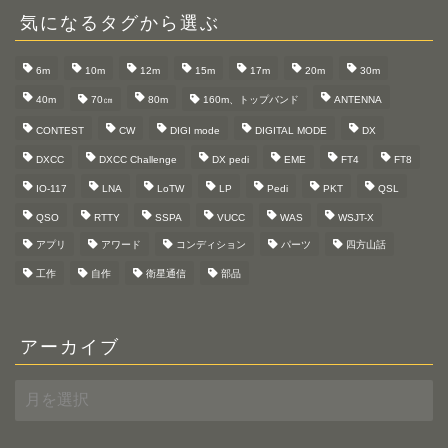
気になるタグから選ぶ
6m
10m
12m
15m
17m
20m
30m
40m
70㎝
80m
160m、トップバンド
ANTENNA
CONTEST
CW
DIGI mode
DIGITAL MODE
DX
DXCC
DXCC Challenge
DX pedi
EME
FT4
FT8
IO-117
LNA
LoTW
LP
Pedi
PKT
QSL
QSO
RTTY
SSPA
VUCC
WAS
WSJT-X
アプリ
アワード
コンディション
パーツ
四方山話
工作
自作
衛星通信
部品
アーカイブ
ア
ー
カ