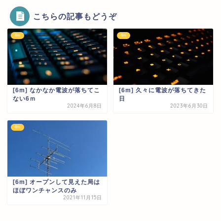
こちらの記事もどうぞ
6m
6m
[6m] なかなか電波が落ちてこ
[6m] 久々に電波が落ちてきた
ない6ｍ
日
2024年6月8日
2023年6月30日
6m
[6m] オープンして見えた局は
ほぼワンチャンスのみ
2021年11月15日