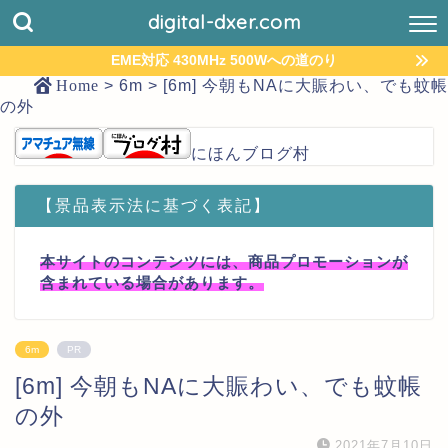
digital-dxer.com
EME対応 430MHz 500Wへの道のり
Home
>
6m
>
[6m] 今朝もNAに大賑わい、でも蚊帳
の外
にほんブログ村
【景品表示法に基づく表記】
本サイトのコンテンツには、商品プロモーションが
含まれている場合があります。
6m
PR
[6m] 今朝もNAに大賑わい、でも蚊帳
の外
2021年7月10日