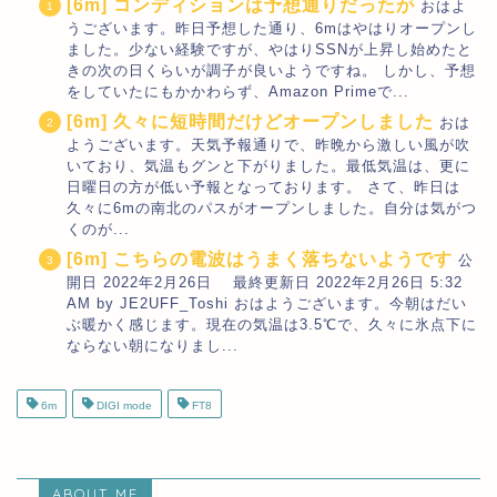
[6m] コンディションは予想通りだったが
おはよ
うございます。昨日予想した通り、6mはやはりオープンし
ました。少ない経験ですが、やはりSSNが上昇し始めたと
きの次の日くらいが調子が良いようですね。 しかし、予想
をしていたにもかかわらず、Amazon Primeで...
[6m] 久々に短時間だけどオープンしました
おは
ようございます。天気予報通りで、昨晩から激しい風が吹
いており、気温もグンと下がりました。最低気温は、更に
日曜日の方が低い予報となっております。 さて、昨日は
久々に6mの南北のパスがオープンしました。自分は気がつ
くのが...
[6m] こちらの電波はうまく落ちないようです
公
開日 2022年2月26日 最終更新日 2022年2月26日 5:32
AM by JE2UFF_Toshi おはようございます。今朝はだい
ぶ暖かく感じます。現在の気温は3.5℃で、久々に氷点下に
ならない朝になりまし...
6m
DIGI mode
FT8
ABOUT ME