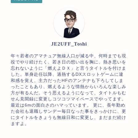
JE2UFF_Toshi
年々若者のアマチュア無線人口が減る中、何時までも現
役でやり続けたく、若き日の想い出を胸に、熱き思いを
忘れないように「燃えよＤＸ」と言うタイトルを付けま
した。単身赴任以降、過熱するDXスロットゲームに違
和感を覚え、主力だったHFのアンテナも下ろしてしま
ったこともあり、燃えるような情熱からいろんな楽しみ
方が有るんだ。そう思えるようになって、タイトルもむ
せん見聞録に変更しコツコツマイペースでやってます。
最近は6mの面白さのハマっています。 更に、長年勤め
た会社も退職しサンデー毎日なった事をきっかけに、更
にタイトルをきょうも無線日和に変更し、まだまだ続け
ますよ。