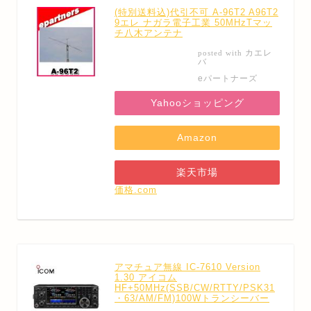
(特別送料込)代引不可 A-96T2 A96T2
9エレ ナガラ電子工業 50MHzTマッ
チ八木アンテナ
カエレ
posted with
バ
eパートナーズ
Yahooショッピング
Amazon
楽天市場
価格.com
アマチュア無線 IC-7610 Version
1.30 アイコム
HF+50MHz(SSB/CW/RTTY/PSK31
・63/AM/FM)100Wトランシーバー