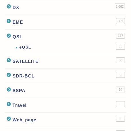
2,662
DX
393
EME
177
QSL
eQSL
9
36
SATELLITE
2
SDR-BCL
64
SSPA
6
Travel
4
Web_page