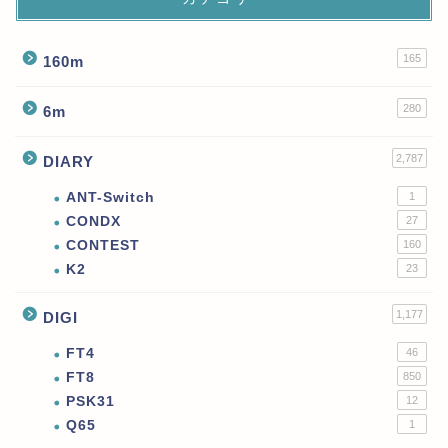
165
160m
280
6m
2,787
DIARY
ANT-Switch
1
CONDX
27
CONTEST
160
K2
23
1,177
DIGI
FT4
46
FT8
850
PSK31
12
Q65
1