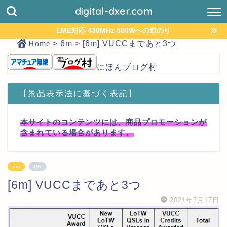
digital-dxer.com
EME対応 430MHz 500Wへの道のり
Home
>
6m
>
[6m] VUCCまであと3つ
にほんブログ村
【景品表示法に基づく表記】
本サイトのコンテンツには、商品プロモーションが
含まれている場合があります。
6m
PR
[6m] VUCCまであと3つ
2021年7月17日