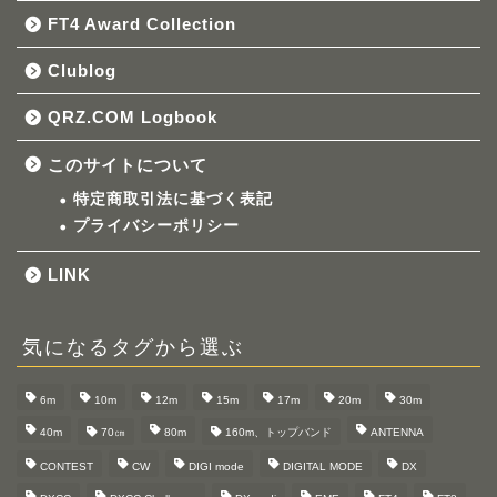
FT4 Award Collection
Clublog
QRZ.COM Logbook
このサイトについて
特定商取引法に基づく表記
プライバシーポリシー
LINK
気になるタグから選ぶ
6m
10m
12m
15m
17m
20m
30m
40m
70㎝
80m
160m、トップバンド
ANTENNA
CONTEST
CW
DIGI mode
DIGITAL MODE
DX