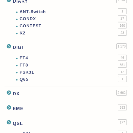
2,787
DIARY
ANT-Switch
1
CONDX
27
CONTEST
160
K2
23
1,178
DIGI
FT4
46
FT8
851
PSK31
12
Q65
1
2,662
DX
393
EME
177
QSL