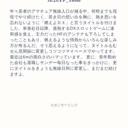
JE2UFF_Toshi
年々若者のアマチュア無線人口が減る中、何時までも現
役でやり続けたく、若き日の想い出を胸に、熱き思いを
忘れないように「燃えよＤＸ」と言うタイトルを付けま
した。単身赴任以降、過熱するDXスロットゲームに違
和感を覚え、主力だったHFのアンテナも下ろしてしま
ったこともあり、燃えるような情熱からいろんな楽しみ
方が有るんだ。そう思えるようになって、タイトルもむ
せん見聞録に変更しコツコツマイペースでやってます。
最近は6mの面白さのハマっています。 更に、長年勤め
た会社も退職しサンデー毎日なった事をきっかけに、更
にタイトルをきょうも無線日和に変更し、まだまだ続け
ますよ。
スポンサーリンク