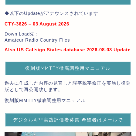
◆以下のUpdateがアナウンスされています
CTY-3626 – 03 August 2026
Down Load先：
Amateur Radio Country Files
Also US Callsign States database 2026-08-03 Update
復刻版MMTTY徹底調整用マニュアル
過去に作成した内容の見直しと誤字脱字修正を実施し復刻
版として再公開致します。
復刻版MMTTY徹底調整用マニュアル
デジタルAPF実践評価者募集 希望者はメールで