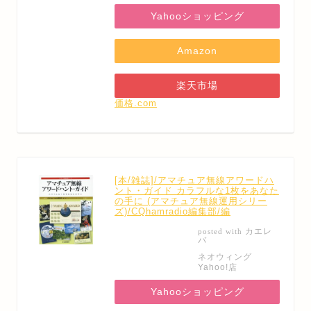
Yahooショッピング
Amazon
楽天市場
価格.com
[本/雑誌]/アマチュア無線アワードハ
ント・ガイド カラフルな1枚をあなた
の手に (アマチュア無線運用シリー
ズ)/CQhamradio編集部/編
カエレ
posted with
バ
ネオウィング
Yahoo!店
Yahooショッピング