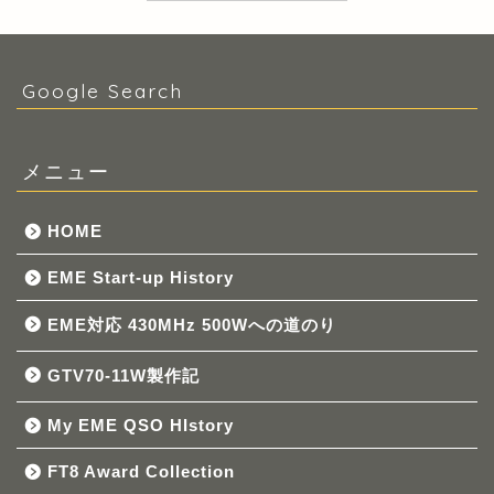
Google Search
メニュー
HOME
EME Start-up History
EME対応 430MHz 500Wへの道のり
GTV70-11W製作記
My EME QSO HIstory
FT8 Award Collection