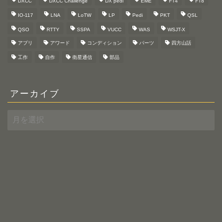
DXCC
DXCC Challenge
DX pedi
EME
FT4
FT8
IO-117
LNA
LoTW
LP
Pedi
PKT
QSL
QSO
RTTY
SSPA
VUCC
WAS
WSJT-X
アプリ
アワード
コンディション
パーツ
四方山話
工作
自作
衛星通信
部品
アーカイブ
ア
ー
カ
イ
ブ