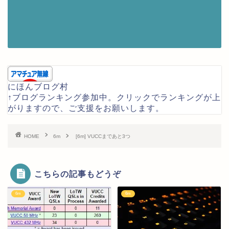
にほんブログ村
↑ブログランキング参加中。クリックでランキングが上
がりますので、ご支援をお願いします。
HOME
6m
[6m] VUCCまであと3つ
こちらの記事もどうぞ
6m
6m