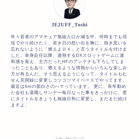
JE2UFF_Toshi
年々若者のアマチュア無線人口が減る中、何時までも現
役でやり続けたく、若き日の想い出を胸に、熱き思いを
忘れないように「燃えよＤＸ」と言うタイトルを付けま
した。単身赴任以降、過熱するDXスロットゲームに違
和感を覚え、主力だったHFのアンテナも下ろしてしま
ったこともあり、燃えるような情熱からいろんな楽しみ
方が有るんだ。そう思えるようになって、タイトルもむ
せん見聞録に変更しコツコツマイペースでやってます。
最近は6mの面白さのハマっています。 更に、長年勤め
た会社も退職しサンデー毎日なった事をきっかけに、更
にタイトルをきょうも無線日和に変更し、まだまだ続け
ますよ。
スポンサーリンク