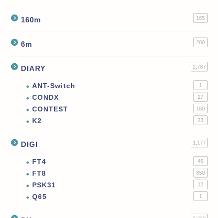
165
160m
280
6m
2,787
DIARY
ANT-Switch
1
CONDX
27
CONTEST
160
K2
23
1,177
DIGI
FT4
46
FT8
850
PSK31
12
Q65
1