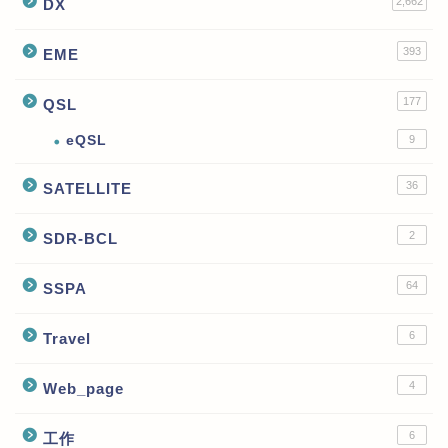
2,662
DX
393
EME
177
QSL
eQSL
9
36
SATELLITE
2
SDR-BCL
64
SSPA
6
Travel
4
Web_page
6
工作