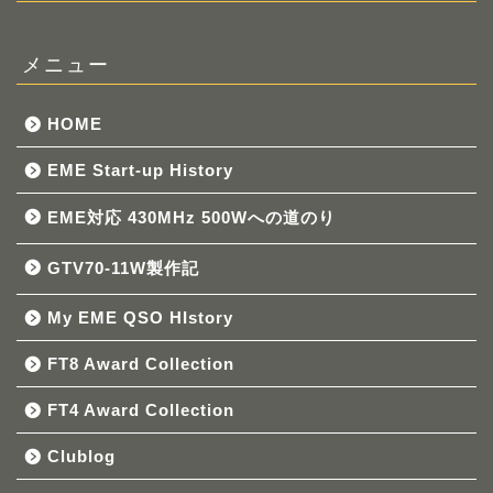
メニュー
HOME
EME Start-up History
EME対応 430MHz 500Wへの道のり
GTV70-11W製作記
My EME QSO HIstory
FT8 Award Collection
FT4 Award Collection
Clublog