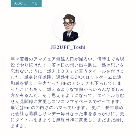
ABOUT ME
JE2UFF_Toshi
年々若者のアマチュア無線人口が減る中、何時までも現
役でやり続けたく、若き日の想い出を胸に、熱き思いを
忘れないように「燃えよＤＸ」と言うタイトルを付けま
した。単身赴任以降、過熱するDXスロットゲームに違
和感を覚え、主力だったHFのアンテナも下ろしてしま
ったこともあり、燃えるような情熱からいろんな楽しみ
方が有るんだ。そう思えるようになって、タイトルもむ
せん見聞録に変更しコツコツマイペースでやってます。
最近は6mの面白さのハマっています。 更に、長年勤め
た会社も退職しサンデー毎日なった事をきっかけに、更
にタイトルをきょうも無線日和に変更し、まだまだ続け
ますよ。