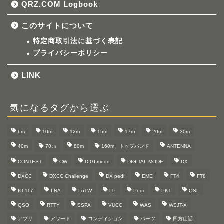
QRZ.COM Logbook
このサイトについて
特定商取引法に基づく表記
プライバシーポリシー
LINK
気になるタグから選ぶ
6m
10m
12m
15m
17m
20m
30m
40m
70㎝
80m
160m、トップバンド
ANTENNA
CONTEST
CW
DIGI mode
DIGITAL MODE
DX
DXCC
DXCC Challenge
DX pedi
EME
FT4
FT8
IO-117
LNA
LoTW
LP
Pedi
PKT
QSL
QSO
RTTY
SSPA
VUCC
WAS
WSJT-X
アプリ
アワード
コンディション
パーツ
四方山話