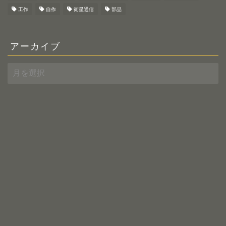
工作
自作
衛星通信
部品
アーカイブ
ア
ー
カ
イ
ブ