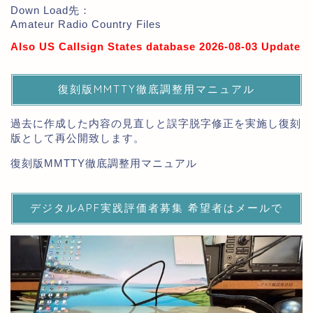
Down Load先：
Amateur Radio Country Files
Also US Callsign States database 2026-08-03 Update
復刻版MMTTY徹底調整用マニュアル
過去に作成した内容の見直しと誤字脱字修正を実施し復刻
版として再公開致します。
復刻版MMTTY徹底調整用マニュアル
デジタルAPF実践評価者募集 希望者はメールで