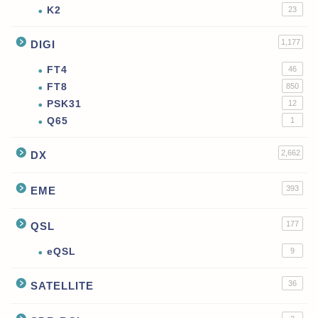
K2
23
1,177
DIGI
FT4
46
FT8
850
PSK31
12
Q65
1
2,662
DX
393
EME
177
QSL
eQSL
9
36
SATELLITE