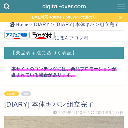
digital-dxer.com
EME対応 430MHz 500Wへの道のり
Home
>
DIARY
>
[DIARY] 本体キバン組立完了
にほんブログ村
【景品表示法に基づく表記】
本サイトのコンテンツには、商品プロモーションが
含まれている場合があります。
DIARY
PR
[DIARY] 本体キバン組立完了
2021年9月13日
/
2021年9月13日