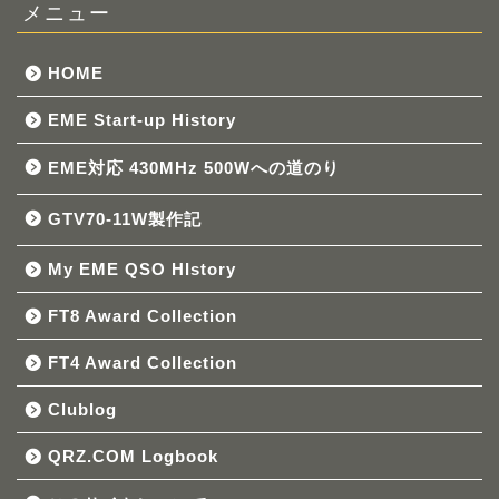
メニュー
HOME
EME Start-up History
EME対応 430MHz 500Wへの道のり
GTV70-11W製作記
My EME QSO HIstory
FT8 Award Collection
FT4 Award Collection
Clublog
QRZ.COM Logbook