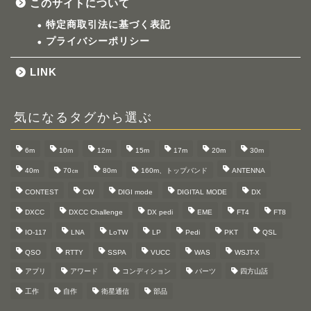
このサイトについて
特定商取引法に基づく表記
プライバシーポリシー
LINK
気になるタグから選ぶ
6m
10m
12m
15m
17m
20m
30m
40m
70㎝
80m
160m、トップバンド
ANTENNA
CONTEST
CW
DIGI mode
DIGITAL MODE
DX
DXCC
DXCC Challenge
DX pedi
EME
FT4
FT8
IO-117
LNA
LoTW
LP
Pedi
PKT
QSL
QSO
RTTY
SSPA
VUCC
WAS
WSJT-X
アプリ
アワード
コンディション
パーツ
四方山話
工作
自作
衛星通信
部品