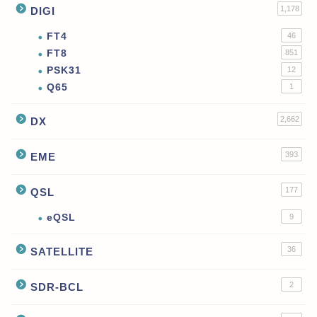
1,178
DIGI
FT4
46
FT8
851
PSK31
12
Q65
1
2,662
DX
393
EME
177
QSL
eQSL
9
36
SATELLITE
2
SDR-BCL