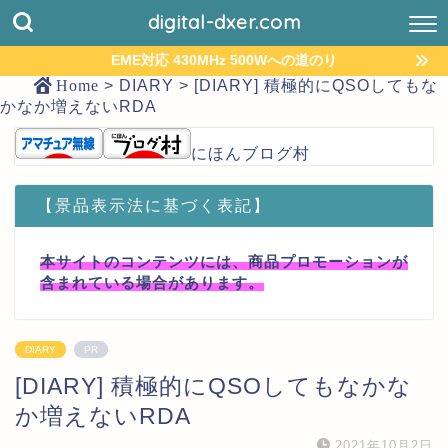
digital-dxer.com
EME対応 430MHz 500Wへの道のり
Home
>
DIARY
>
[DIARY] 積極的にQSOしてもな
かなか増えないRDA
にほんブログ村
【景品表示法に基づく表記】
本サイトのコンテンツには、商品プロモーションが
含まれている場合があります。
DIARY
PR
[DIARY] 積極的にQSOしてもなかな
か増えないRDA
2021年10月2日