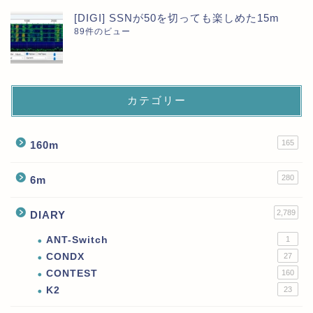
[DIGI] SSNが50を切っても楽しめた15m
89件のビュー
カテゴリー
165
160m
280
6m
2,789
DIARY
ANT-Switch
1
CONDX
27
CONTEST
160
K2
23