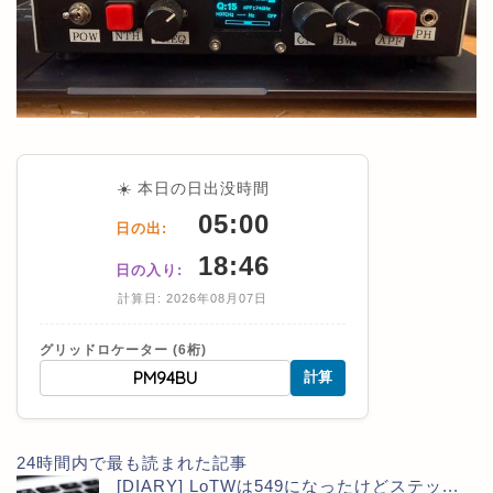
☀️ 本日の日出没時間
05:00
日の出:
18:46
日の入り:
計算日: 2026年08月07日
グリッドロケーター (6桁)
計算
24時間内で最も読まれた記事
[DIARY] LoTWは549になったけどステッ...