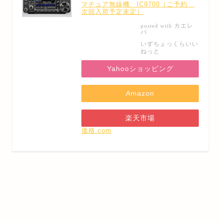
マチュア無線機 IC9700（ご予約
次回入荷予定未定）
カエレ
posted with
バ
いずちょっくらいい
ねっと
Yahooショッピング
Amazon
楽天市場
価格.com