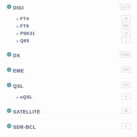
1,177
DIGI
FT4
46
FT8
850
PSK31
12
Q65
1
2,662
DX
393
EME
177
QSL
eQSL
9
36
SATELLITE
2
SDR-BCL