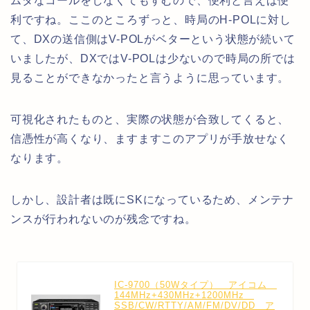
ムダなコールをしなくてもすむので、便利と言えば便
利ですね。ここのところずっと、時局のH-POLに対し
て、DXの送信側はV-POLがベターという状態が続いて
いましたが、DXではV-POLは少ないので時局の所では
見ることができなかったと言うように思っています。
可視化されたものと、実際の状態が合致してくると、
信憑性が高くなり、ますますこのアプリが手放せなく
なります。
しかし、設計者は既にSKになっているため、メンテナ
ンスが行われないのが残念ですね。
IC-9700（50Wタイプ） アイコム
144MHz+430MHz+1200MHz
SSB/CW/RTTY/AM/FM/DV/DD ア