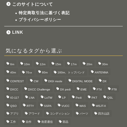
このサイトについて
特定商取引法に基づく表記
プライバシーポリシー
LINK
気になるタグから選ぶ
6m
10m
12m
15m
17m
20m
30m
40m
70㎝
80m
160m、トップバンド
ANTENNA
CONTEST
CW
DIGI mode
DIGITAL MODE
DX
DXCC
DXCC Challenge
DX pedi
EME
FT4
FT8
IO-117
LNA
LoTW
LP
Pedi
PKT
QSL
QSO
RTTY
SSPA
VUCC
WAS
WSJT-X
アプリ
アワード
コンディション
パーツ
四方山話
工作
自作
衛星通信
部品