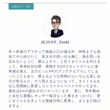
ABOUT ME
JE2UFF_Toshi
年々若者のアマチュア無線人口が減る中、何時までも現
役でやり続けたく、若き日の想い出を胸に、熱き思いを
忘れないように「燃えよＤＸ」と言うタイトルを付けま
した。単身赴任以降、過熱するDXスロットゲームに違
和感を覚え、主力だったHFのアンテナも下ろしてしま
ったこともあり、燃えるような情熱からいろんな楽しみ
方が有るんだ。そう思えるようになって、タイトルもむ
せん見聞録に変更しコツコツマイペースでやってます。
最近は6mの面白さのハマっています。 更に、長年勤め
た会社も退職しサンデー毎日なった事をきっかけに、更
にタイトルをきょうも無線日和に変更し、まだまだ続け
ますよ。