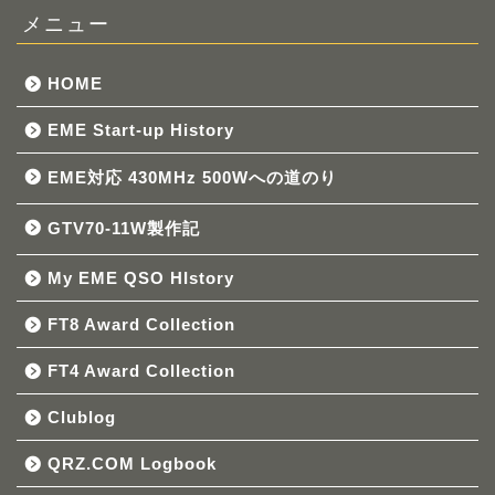
メニュー
HOME
EME Start-up History
EME対応 430MHz 500Wへの道のり
GTV70-11W製作記
My EME QSO HIstory
FT8 Award Collection
FT4 Award Collection
Clublog
QRZ.COM Logbook