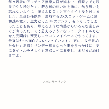
年々若者のアマチュア無線人口が減る中、何時までも現
役でやり続けたく、若き日の想い出を胸に、熱き思いを
忘れないように「燃えよＤＸ」と言うタイトルを付けま
した。単身赴任以降、過熱するDXスロットゲームに違
和感を覚え、主力だったHFのアンテナも下ろしてしま
ったこともあり、燃えるような情熱からいろんな楽しみ
方が有るんだ。そう思えるようになって、タイトルもむ
せん見聞録に変更しコツコツマイペースでやってます。
最近は6mの面白さのハマっています。 更に、長年勤め
た会社も退職しサンデー毎日なった事をきっかけに、更
にタイトルをきょうも無線日和に変更し、まだまだ続け
ますよ。
スポンサーリンク