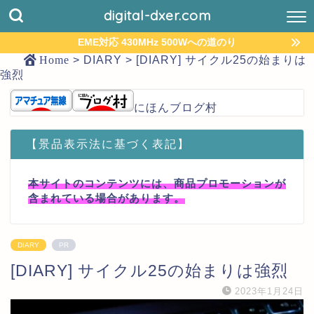
digital-dxer.com
EME対応 430MHz 500Wへの道のり
Home
>
DIARY
>
[DIARY] サイクル25の始まりは
強烈
にほんブログ村
【景品表示法に基づく表記】
本サイトのコンテンツには、商品プロモーションが
含まれている場合があります。
DIARY
PR
[DIARY] サイクル25の始まりは強烈
2023年1月24日