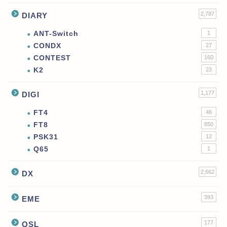
2,787
DIARY
ANT-Switch
1
CONDX
27
CONTEST
160
K2
23
1,177
DIGI
FT4
46
FT8
850
PSK31
12
Q65
1
2,662
DX
393
EME
177
QSL