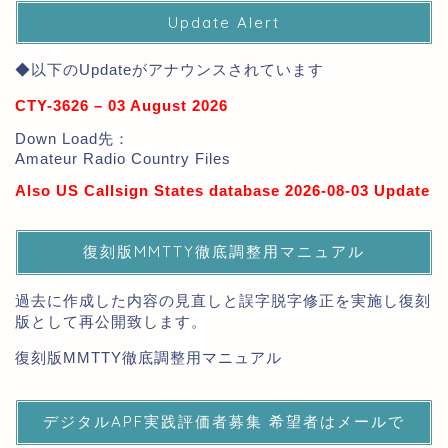
Update Alert
◆以下のUpdateがアナウンスされています
CTY-3626 – 03 August 2026
Down Load先：
Amateur Radio Country Files
Also US Callsign States database 2026-08-03 Update
復刻版MMTTY徹底調整用マニュアル
過去に作成した内容の見直しと誤字脱字修正を実施し復刻
版として再公開致します。
復刻版MMTTY徹底調整用マニュアル
デジタルAPF実践評価者募集 希望者はメールで