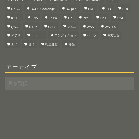
DXCC
DXCC Challenge
DX pedi
EME
FT4
FT8
IO-117
LNA
LoTW
LP
Pedi
PKT
QSL
QSO
RTTY
SSPA
VUCC
WAS
WSJT-X
アプリ
アワード
コンディション
パーツ
四方山話
工作
自作
衛星通信
部品
アーカイブ
ア
ー
カ
イ
ブ