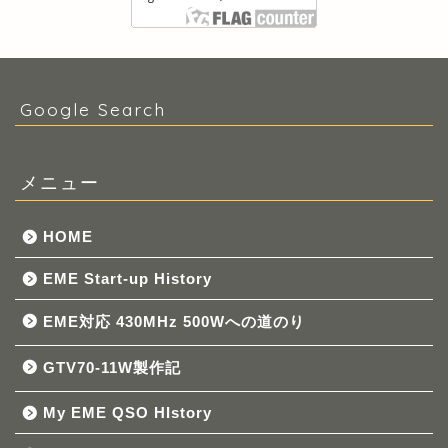
Google Search
メニュー
HOME
EME Start-up History
EME対応 430MHz 500Wへの道のり
GTV70-11W製作記
My EME QSO HIstory