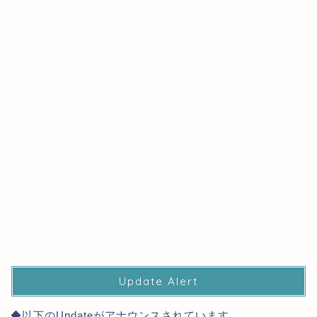
Update Alert
◆以下のUpdateがアナウンスされています