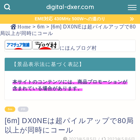
digital-dxer.com
EME対応 430MHz 500Wへの道のり
Home
>
6m
>
[6m] DX0NEは超パイルアップで80
局以上が同時にコール
にほんブログ村
【景品表示法に基づく表記】
本サイトのコンテンツには、商品プロモーションが
含まれている場合があります。
6m
PR
[6m] DX0NEは超パイルアップで80局
以上が同時にコール
2023年5月5日
/
2023年5月6日