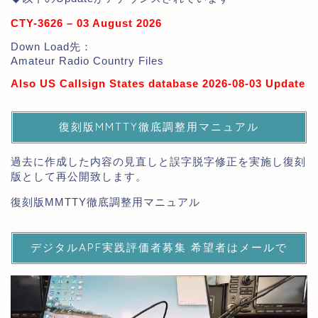
CTY-3626 – 03 August 2026
Down Load先：
Amateur Radio Country Files
Also US Callsign States database 2026-08-03 Update
復刻版MMTTY徹底調整用マニュアル
過去に作成した内容の見直しと誤字脱字修正を実施し復刻
版として再公開致します。
復刻版MMTTY徹底調整用マニュアル
デジタルAPF実践評価者募集 希望者はメールで