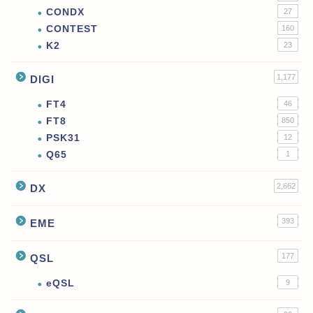
CONDX
27
CONTEST
160
K2
23
1,177
DIGI
FT4
46
FT8
850
PSK31
12
Q65
1
2,662
DX
393
EME
177
QSL
eQSL
9