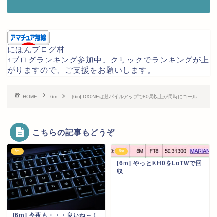
にほんブログ村
↑ブログランキング参加中。クリックでランキングが上
がりますので、ご支援をお願いします。
HOME
6m
[6m] DX0NEは超パイルアップで80局以上が同時にコール
こちらの記事もどうぞ
6m
6m
[6m] やっとKH0をLoTWで回
収
[6m] 今夜も・・・良いね～！