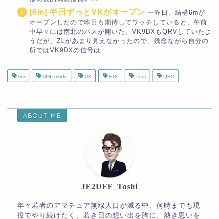
[6m] 半日ずっとVKがオープン
一昨日、結構6mが
オープンしたので昨日も期待してワッチしていると、午前
中早々には南北のパスが開いた。VK9DXもQRVしていたよ
うだが、ZLがあまり見えなかったので、残念ながら自分の
所ではVK9DXの信号は...
6m
DIGI mode
DX
FT8
Pedi
QSO
ABOUT ME
JE2UFF_Toshi
年々若者のアマチュア無線人口が減る中、何時までも現
役でやり続けたく、若き日の想い出を胸に、熱き思いを