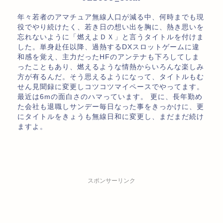
年々若者のアマチュア無線人口が減る中、何時までも現
役でやり続けたく、若き日の想い出を胸に、熱き思いを
忘れないように「燃えよＤＸ」と言うタイトルを付けま
した。単身赴任以降、過熱するDXスロットゲームに違
和感を覚え、主力だったHFのアンテナも下ろしてしま
ったこともあり、燃えるような情熱からいろんな楽しみ
方が有るんだ。そう思えるようになって、タイトルもむ
せん見聞録に変更しコツコツマイペースでやってます。
最近は6mの面白さのハマっています。 更に、長年勤め
た会社も退職しサンデー毎日なった事をきっかけに、更
にタイトルをきょうも無線日和に変更し、まだまだ続け
ますよ。
スポンサーリンク