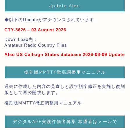
Update Alert
◆以下のUpdateがアナウンスされています
CTY-3626 – 03 August 2026
Down Load先：
Amateur Radio Country Files
Also US Callsign States database 2026-08-09 Update
復刻版MMTTY徹底調整用マニュアル
過去に作成した内容の見直しと誤字脱字修正を実施し復刻
版として再公開致します。
復刻版MMTTY徹底調整用マニュアル
デジタルAPF実践評価者募集 希望者はメールで