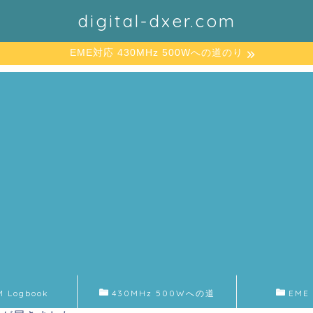
digital-dxer.com
EME対応 430MHz 500Wへの道のり
M Logbook
430MHz 500Wへの道
EME 