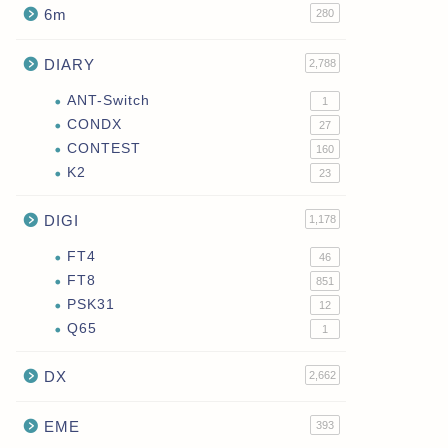
6m
280
DIARY
2,788
ANT-Switch
1
CONDX
27
CONTEST
160
K2
23
DIGI
1,178
FT4
46
FT8
851
PSK31
12
Q65
1
DX
2,662
EME
393