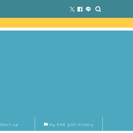
Start-up
My EME QSO History