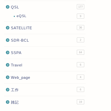
QSL
177
eQSL
9
SATELLITE
36
SDR-BCL
2
SSPA
64
Travel
6
Web_page
4
工作
6
雑記
19