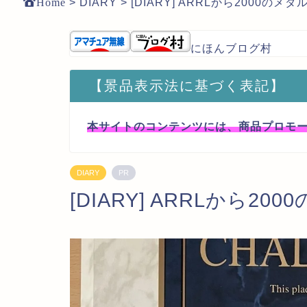
Home
>
DIARY
>
[DIARY] ARRLから2000の
にほんブログ村
【景品表示法に基づく表記】
本サイトのコンテンツには、商品プロモ
DIARY
PR
[DIARY] ARRLから2