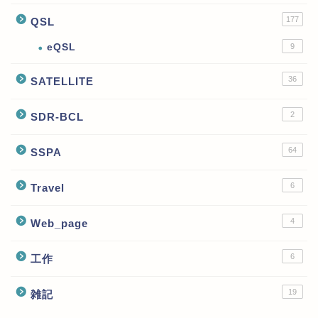
177
QSL
eQSL
9
36
SATELLITE
2
SDR-BCL
64
SSPA
6
Travel
4
Web_page
6
工作
19
雑記