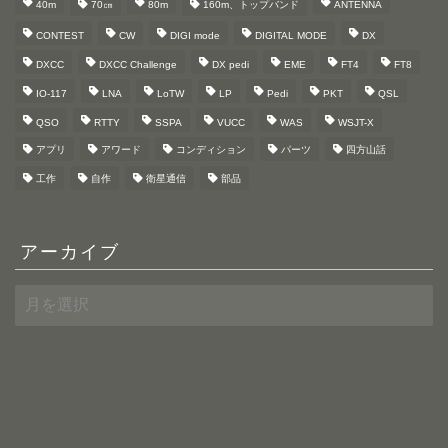
40m
70㎝
80m
160m、トップバンド
ANTENNA
CONTEST
CW
DIGI mode
DIGITAL MODE
DX
DXCC
DXCC Challenge
DX pedi
EME
FT4
FT8
IO-117
LNA
LoTW
LP
Pedi
PKT
QSL
QSO
RTTY
SSPA
VUCC
WAS
WSJT-X
アプリ
アワード
コンディション
パーツ
四方山話
工作
自作
衛星通信
部品
アーカイブ
ア
ー
カ
イ
ブ