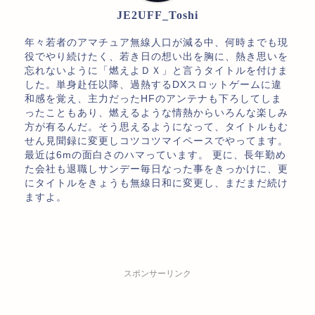
JE2UFF_Toshi
年々若者のアマチュア無線人口が減る中、何時までも現
役でやり続けたく、若き日の想い出を胸に、熱き思いを
忘れないように「燃えよＤＸ」と言うタイトルを付けま
した。単身赴任以降、過熱するDXスロットゲームに違
和感を覚え、主力だったHFのアンテナも下ろしてしま
ったこともあり、燃えるような情熱からいろんな楽しみ
方が有るんだ。そう思えるようになって、タイトルもむ
せん見聞録に変更しコツコツマイペースでやってます。
最近は6mの面白さのハマっています。 更に、長年勤め
た会社も退職しサンデー毎日なった事をきっかけに、更
にタイトルをきょうも無線日和に変更し、まだまだ続け
ますよ。
スポンサーリンク