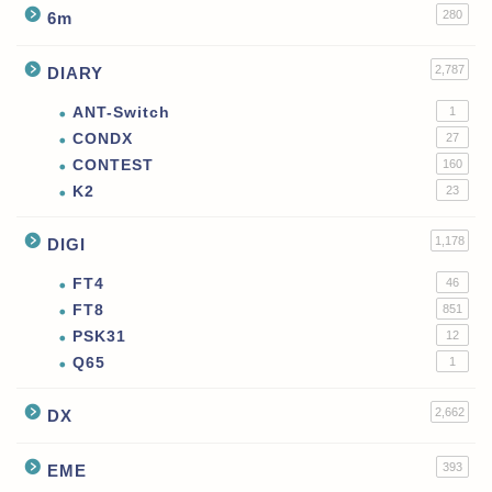
280
6m
2,787
DIARY
ANT-Switch
1
CONDX
27
CONTEST
160
K2
23
1,178
DIGI
FT4
46
FT8
851
PSK31
12
Q65
1
2,662
DX
393
EME