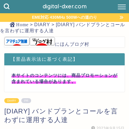
digital-dxer.com
EME対応 430MHz 500Wへの道のり
Home
>
DIARY
>
[DIARY] バンドプランとコール
を言わずに運用する人達
にほんブログ村
【景品表示法に基づく表記】
本サイトのコンテンツには、商品プロモーションが
含まれている場合があります。
DIARY
PR
[DIARY] バンドプランとコールを言
わずに運用する人達
2023年9月15日