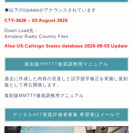
◆以下のUpdateがアナウンスされています
CTY-3626 – 03 August 2026
Down Load先：
Amateur Radio Country Files
Also US Callsign States database 2026-08-03 Update
復刻版MMTTY徹底調整用マニュアル
過去に作成した内容の見直しと誤字脱字修正を実施し復刻
版として再公開致します。
復刻版MMTTY徹底調整用マニュアル
デジタルAPF実践評価者募集 希望者はメールで