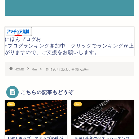
にほんブログ村
↑ブログランキング参加中。クリックでランキングが上
がりますので、ご支援をお願いします。
HOME
6m
[6m] 久々に賑わいを聞いた6m
こちらの記事もどうぞ
6m
6m
[6m] ホップ、ステップの後が
[6m] 今年のベストシーズンは