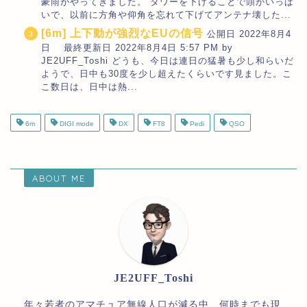
豪雨がやってきました。 タワーを下げることで頭がいっぱ
いで、以前に方角や仰角を忘れて下げてアンテナ壊した...
[6m] 上下動が強烈なEUの信号
公開日 2022年8月4
日 最終更新日 2022年8月4日 5:57 PM by
JE2UFF_Toshi どうも、今日は連日の猛暑も少し和らいだ
ようで、日中も30度を少し超えたくらいです見ました。こ
こ数日は、日中は熱...
6m
DIGI mode
DX
FT8
Pedi
QSO
ABOUT ME
JE2UFF_Toshi
年々若者のアマチュア無線人口が減る中、何時までも現