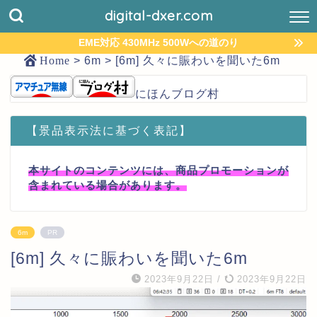
digital-dxer.com
EME対応 430MHz 500Wへの道のり
Home
>
6m
>
[6m] 久々に賑わいを聞いた6m
にほんブログ村
【景品表示法に基づく表記】
本サイトのコンテンツには、商品プロモーションが
含まれている場合があります。
6m
PR
[6m] 久々に賑わいを聞いた6m
2023年9月22日
/
2023年9月22日