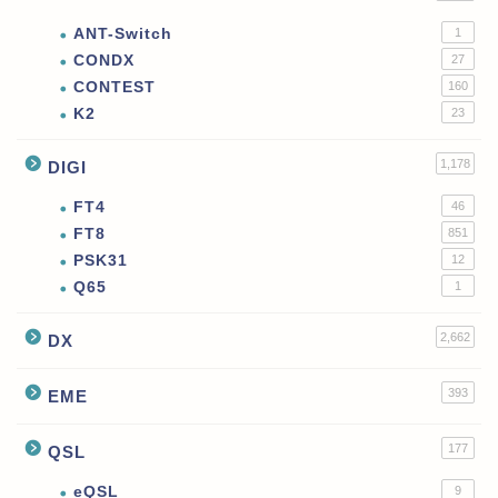
ANT-Switch
1
CONDX
27
CONTEST
160
K2
23
1,178
DIGI
FT4
46
FT8
851
PSK31
12
Q65
1
2,662
DX
393
EME
177
QSL
eQSL
9