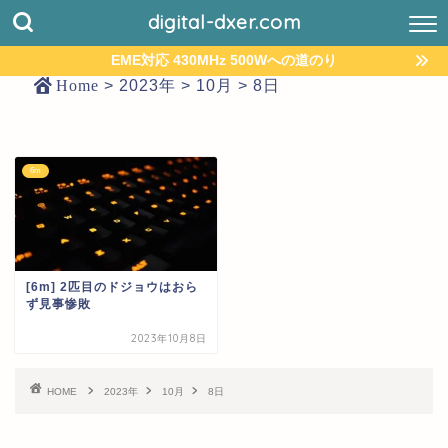
digital-dxer.com
EME対応 430MHz 500Wへの道のり
Home
>
2023年
>
10月
>
8日
6m
[6m] 2匹目のドジョウはおら
ず見事惨敗
2023年10月8日
HOME
2023年
10月
8日