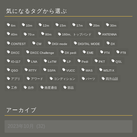
気になるタグから選ぶ
6m
10m
12m
15m
17m
20m
30m
40m
70㎝
80m
160m、トップバンド
ANTENNA
CONTEST
CW
DIGI mode
DIGITAL MODE
DX
DXCC
DXCC Challenge
DX pedi
EME
FT4
FT8
IO-117
LNA
LoTW
LP
Pedi
PKT
QSL
QSO
RTTY
SSPA
VUCC
WAS
WSJT-X
アプリ
アワード
コンディション
パーツ
四方山話
工作
自作
衛星通信
部品
アーカイブ
ア
ー
カ