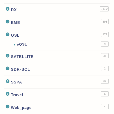
2,662
DX
393
EME
177
QSL
eQSL
9
36
SATELLITE
2
SDR-BCL
64
SSPA
6
Travel
4
Web_page