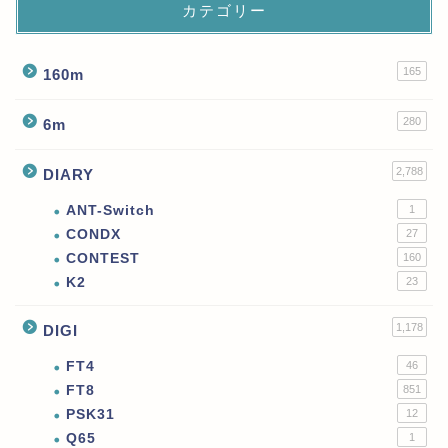
カテゴリー
165
160m
280
6m
2,788
DIARY
ANT-Switch
1
CONDX
27
CONTEST
160
K2
23
1,178
DIGI
FT4
46
FT8
851
PSK31
12
Q65
1