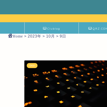
Clublog
QRZ.CO
Home
>
2023年
>
10月
>
9日
DIGI