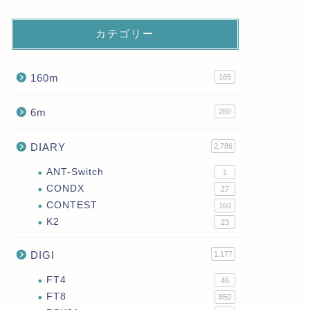
カテゴリー
160m
165
6m
280
DIARY
2,786
ANT-Switch
1
CONDX
27
CONTEST
160
K2
23
DIGI
1,177
FT4
46
FT8
850