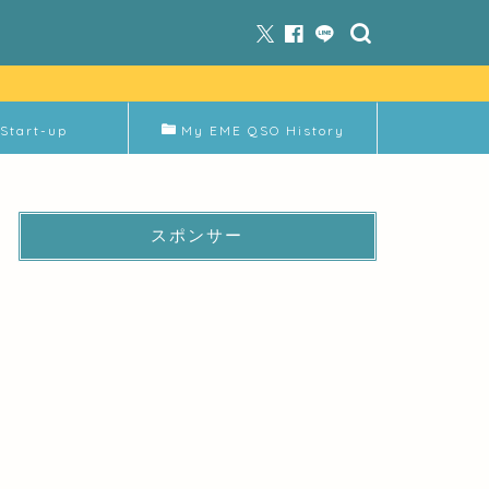
Start-up
My EME QSO History
スポンサー