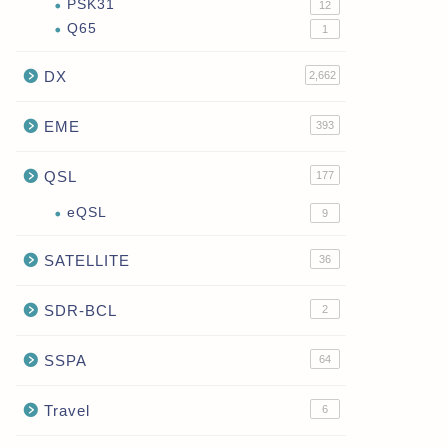
PSK31
12
Q65
1
DX
2,662
EME
393
QSL
177
eQSL
9
SATELLITE
36
SDR-BCL
2
SSPA
64
Travel
6