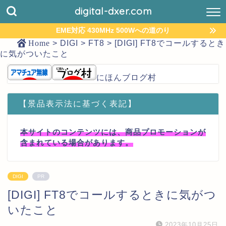
digital-dxer.com
EME対応 430MHz 500Wへの道のり
Home
>
DIGI
>
FT8
>
[DIGI] FT8でコールするとき
に気がついたこと
にほんブログ村
【景品表示法に基づく表記】
本サイトのコンテンツには、商品プロモーションが
含まれている場合があります。
DIGI
PR
[DIGI] FT8でコールするときに気がつ
いたこと
2023年10月25日