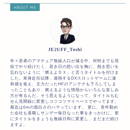
ABOUT ME
JE2UFF_Toshi
年々若者のアマチュア無線人口が減る中、何時までも現
役でやり続けたく、若き日の想い出を胸に、熱き思いを
忘れないように「燃えよＤＸ」と言うタイトルを付けま
した。単身赴任以降、過熱するDXスロットゲームに違
和感を覚え、主力だったHFのアンテナも下ろしてしま
ったこともあり、燃えるような情熱からいろんな楽しみ
方が有るんだ。そう思えるようになって、タイトルもむ
せん見聞録に変更しコツコツマイペースでやってます。
最近は6mの面白さのハマっています。 更に、長年勤め
た会社も退職しサンデー毎日なった事をきっかけに、更
にタイトルをきょうも無線日和に変更し、まだまだ続け
ますよ。