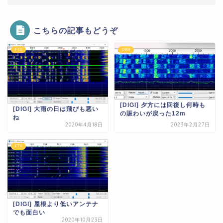
こちらの記事もどうぞ
FT8
DIGI
[DIGI] 夕方には回復し何時も
[DIGI] 大雨の日は飛びも悪い
の賑わいが戻った12m
ね
2020年4月18日
2023年2月27日
FT8
[DIGI] 屋根より低いアンテナ
でも面白い
2020年10月23日