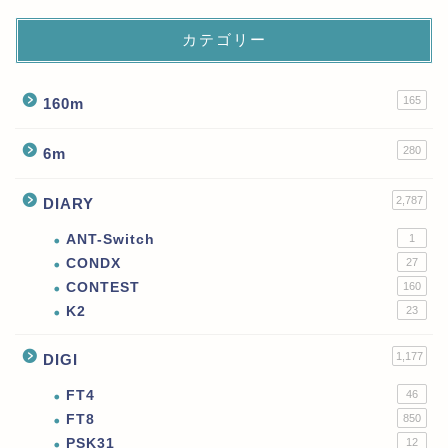
カテゴリー
165
160m
280
6m
2,787
DIARY
ANT-Switch
1
CONDX
27
CONTEST
160
K2
23
1,177
DIGI
FT4
46
FT8
850
PSK31
12