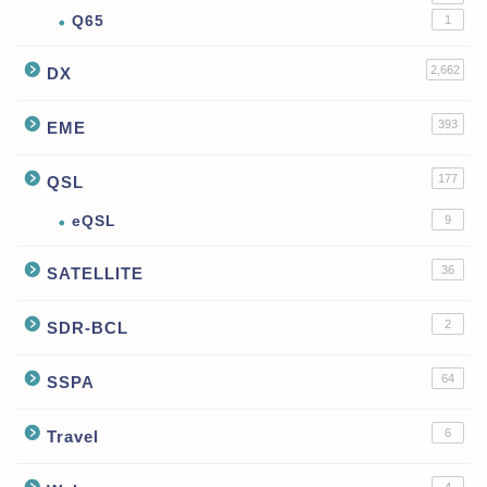
Q65
1
2,662
DX
393
EME
177
QSL
eQSL
9
36
SATELLITE
2
SDR-BCL
64
SSPA
6
Travel