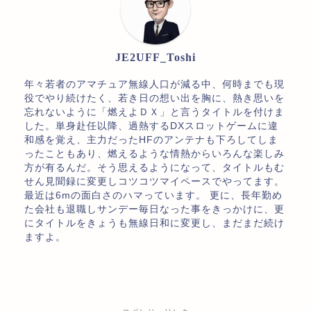
JE2UFF_Toshi
年々若者のアマチュア無線人口が減る中、何時までも現
役でやり続けたく、若き日の想い出を胸に、熱き思いを
忘れないように「燃えよＤＸ」と言うタイトルを付けま
した。単身赴任以降、過熱するDXスロットゲームに違
和感を覚え、主力だったHFのアンテナも下ろしてしま
ったこともあり、燃えるような情熱からいろんな楽しみ
方が有るんだ。そう思えるようになって、タイトルもむ
せん見聞録に変更しコツコツマイペースでやってます。
最近は6mの面白さのハマっています。 更に、長年勤め
た会社も退職しサンデー毎日なった事をきっかけに、更
にタイトルをきょうも無線日和に変更し、まだまだ続け
ますよ。