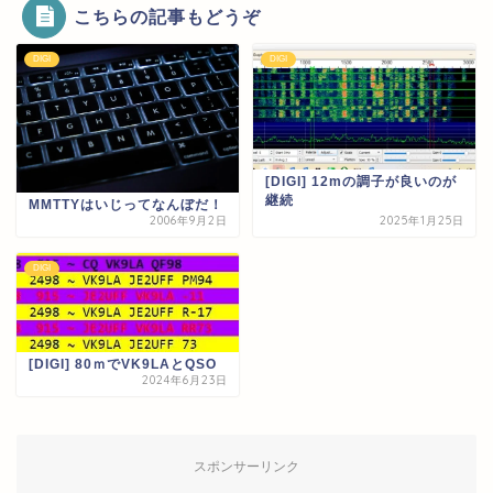
こちらの記事もどうぞ
DIGI
DIGI
[DIGI] 12mの調子が良いのが
継続
MMTTYはいじってなんぼだ！
2006年9月2日
2025年1月25日
DIGI
[DIGI] 80ｍでVK9LAとQSO
2024年6月23日
スポンサーリンク