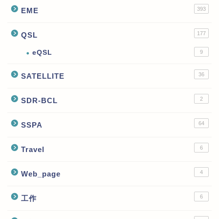
393
EME
177
QSL
eQSL
9
36
SATELLITE
2
SDR-BCL
64
SSPA
6
Travel
4
Web_page
6
工作