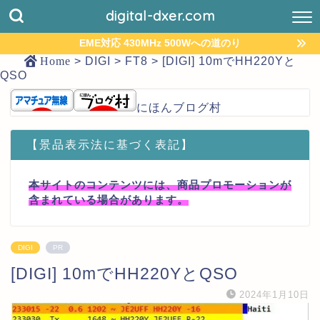
digital-dxer.com
EME対応 430MHz 500Wへの道のり
Home
>
DIGI
>
FT8
>
[DIGI] 10mでHH220Yと
QSO
にほんブログ村
【景品表示法に基づく表記】
本サイトのコンテンツには、商品プロモーションが
含まれている場合があります。
DIGI
PR
[DIGI] 10mでHH220YとQSO
2024年1月10日