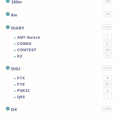
165
160m
280
6m
2,787
DIARY
ANT-Switch
1
CONDX
27
CONTEST
160
K2
23
1,178
DIGI
FT4
46
FT8
851
PSK31
12
Q65
1
2,662
DX