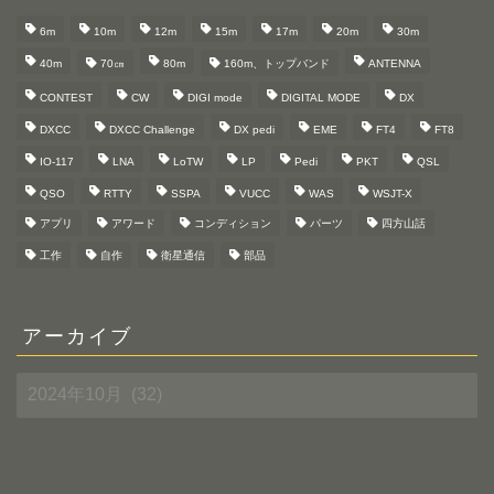
6m
10m
12m
15m
17m
20m
30m
40m
70㎝
80m
160m、トップバンド
ANTENNA
CONTEST
CW
DIGI mode
DIGITAL MODE
DX
DXCC
DXCC Challenge
DX pedi
EME
FT4
FT8
IO-117
LNA
LoTW
LP
Pedi
PKT
QSL
QSO
RTTY
SSPA
VUCC
WAS
WSJT-X
アプリ
アワード
コンディション
パーツ
四方山話
工作
自作
衛星通信
部品
アーカイブ
ア
ー
カ
イ
ブ