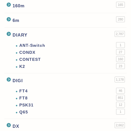
165
160m
280
6m
2,787
DIARY
ANT-Switch
1
CONDX
27
CONTEST
160
K2
23
1,178
DIGI
FT4
46
FT8
851
PSK31
12
Q65
1
2,662
DX