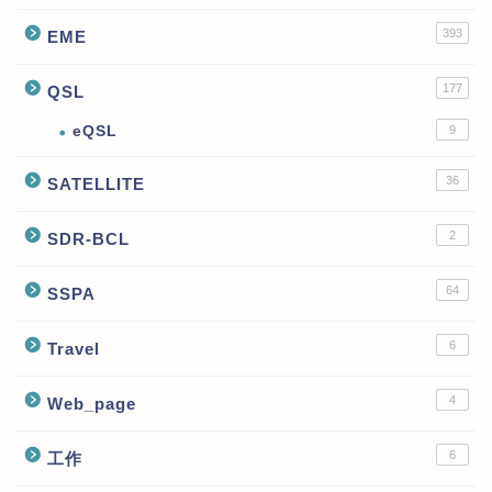
393
EME
177
QSL
eQSL
9
36
SATELLITE
2
SDR-BCL
64
SSPA
6
Travel
4
Web_page
6
工作