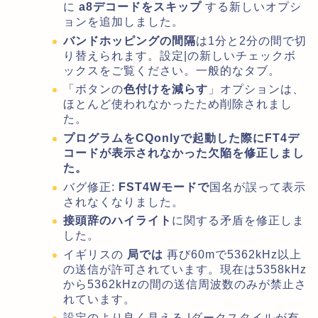
に
a8デコードをスキップ
する新しいオプシ
ョンを追加しました。
バンドホッピングの間隔
は1分と2分の間で切
り替えられます。設定|の新しいチェックボ
ックスをご覧ください。一般的なタブ。
「ボタンの
色付けを減らす
」オプションは、
ほとんど使われなかったため削除されまし
た。
プログラムをCQonlyで起動した際に
FT4デ
コードが表示されなかった欠陥を修正しまし
た。
バグ修正:
FST4Wモードで
国名が誤って表示
されなくなりました。
接頭辞のハイライト
に関する矛盾を修正しま
した。
イギリスの
局では
再び60mで5362kHz以上
の送信が許可されています。現在は5358kHz
から5362kHzの間の送信周波数のみが禁止さ
れています。
設定のより良く見える |ダークスタイルが有