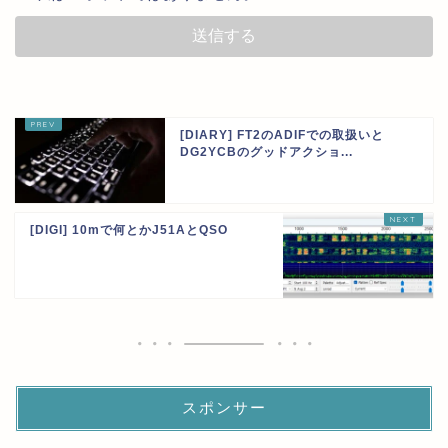
[DIARY] FT2のADIFでの取扱いと
DG2YCBのグッドアクショ...
[DIGI] 10mで何とかJ51AとQSO
スポンサー