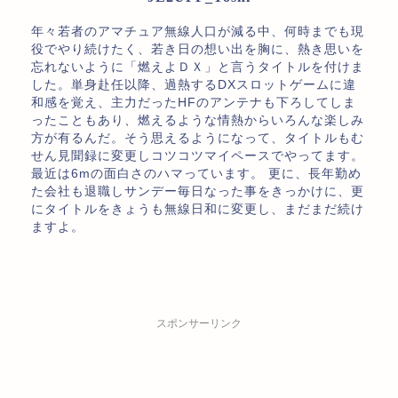
年々若者のアマチュア無線人口が減る中、何時までも現
役でやり続けたく、若き日の想い出を胸に、熱き思いを
忘れないように「燃えよＤＸ」と言うタイトルを付けま
した。単身赴任以降、過熱するDXスロットゲームに違
和感を覚え、主力だったHFのアンテナも下ろしてしま
ったこともあり、燃えるような情熱からいろんな楽しみ
方が有るんだ。そう思えるようになって、タイトルもむ
せん見聞録に変更しコツコツマイペースでやってます。
最近は6mの面白さのハマっています。 更に、長年勤め
た会社も退職しサンデー毎日なった事をきっかけに、更
にタイトルをきょうも無線日和に変更し、まだまだ続け
ますよ。
スポンサーリンク