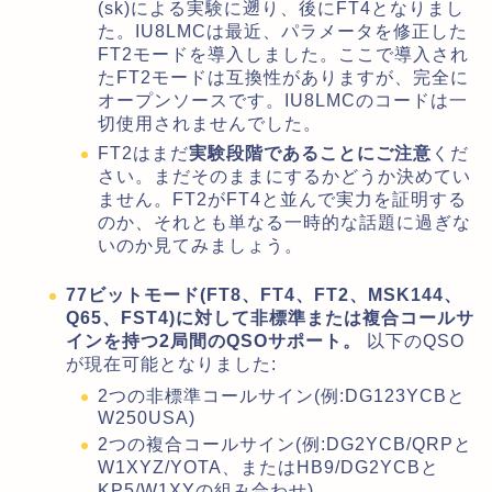
(sk)による実験に遡り、後にFT4となりまし
た。IU8LMCは最近、パラメータを修正した
FT2モードを導入しました。ここで導入され
たFT2モードは互換性がありますが、完全に
オープンソースです。IU8LMCのコードは一
切使用されませんでした。
FT2はまだ
実験段階であることにご注意
くだ
さい。まだそのままにするかどうか決めてい
ません。FT2がFT4と並んで実力を証明する
のか、それとも単なる一時的な話題に過ぎな
いのか見てみましょう。
77ビットモード(FT8、FT4、FT2、MSK144、
Q65、FST4)に対して非標準または複合コールサ
インを持つ2局間のQSOサポート。
以下のQSO
が現在可能となりました:
2つの非標準コールサイン(例:DG123YCBと
W250USA)
2つの複合コールサイン(例:DG2YCB/QRPと
W1XYZ/YOTA、またはHB9/DG2YCBと
KP5/W1XYの組み合わせ)