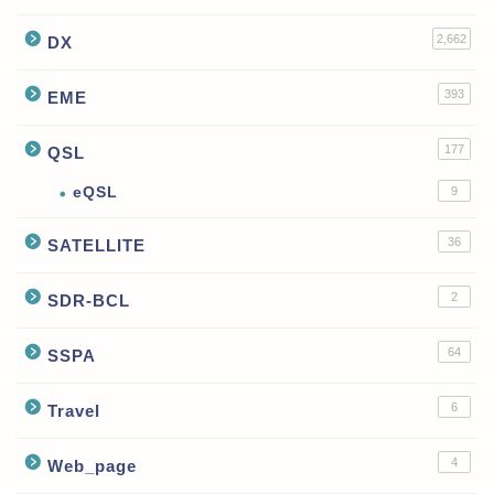
2,662
DX
393
EME
177
QSL
eQSL
9
36
SATELLITE
2
SDR-BCL
64
SSPA
6
Travel
4
Web_page