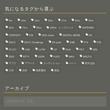
気になるタグから選ぶ
6m
10m
12m
15m
17m
20m
30m
40m
70㎝
80m
160m、トップバンド
ANTENNA
CONTEST
CW
DIGI mode
DIGITAL MODE
DX
DXCC
DXCC Challenge
DX pedi
EME
FT4
FT8
IO-117
LNA
LoTW
LP
Pedi
PKT
QSL
QSO
RTTY
SSPA
VUCC
WAS
WSJT-X
アプリ
アワード
コンディション
パーツ
四方山話
工作
自作
衛星通信
部品
アーカイブ
ア
ー
カ