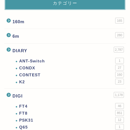
カテゴリー
165
160m
280
6m
2,787
DIARY
ANT-Switch
1
CONDX
27
CONTEST
160
K2
23
1,178
DIGI
FT4
46
FT8
851
PSK31
12
Q65
1