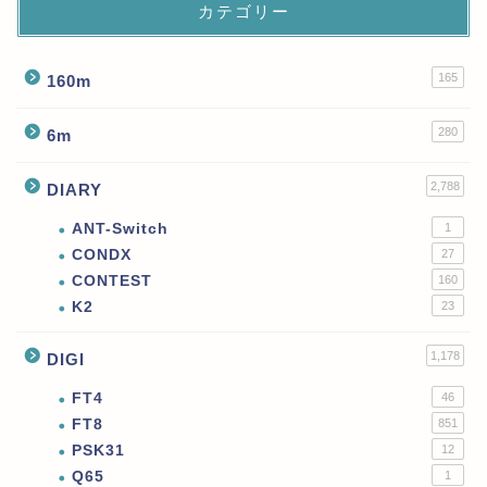
カテゴリー
165
160m
280
6m
2,788
DIARY
ANT-Switch
1
CONDX
27
CONTEST
160
K2
23
1,178
DIGI
FT4
46
FT8
851
PSK31
12
Q65
1