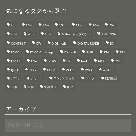
気になるタグから選ぶ
6m
10m
12m
15m
17m
20m
30m
40m
70㎝
80m
160m、トップバンド
ANTENNA
CONTEST
CW
DIGI mode
DIGITAL MODE
DX
DXCC
DXCC Challenge
DX pedi
EME
FT4
FT8
IO-117
LNA
LoTW
LP
Pedi
PKT
QSL
QSO
RTTY
SSPA
VUCC
WAS
WSJT-X
アプリ
アワード
コンディション
パーツ
四方山話
工作
自作
衛星通信
部品
アーカイブ
ア
ー
カ