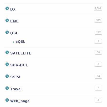
2,662
DX
393
EME
177
QSL
eQSL
9
36
SATELLITE
2
SDR-BCL
64
SSPA
6
Travel
4
Web_page