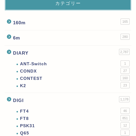
カテゴリー
165
160m
280
6m
2,787
DIARY
ANT-Switch
1
CONDX
27
CONTEST
160
K2
23
1,178
DIGI
FT4
46
FT8
851
PSK31
12
Q65
1