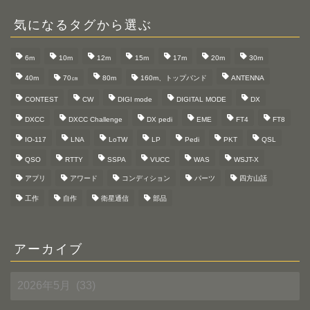
気になるタグから選ぶ
6m
10m
12m
15m
17m
20m
30m
40m
70㎝
80m
160m、トップバンド
ANTENNA
CONTEST
CW
DIGI mode
DIGITAL MODE
DX
DXCC
DXCC Challenge
DX pedi
EME
FT4
FT8
IO-117
LNA
LoTW
LP
Pedi
PKT
QSL
QSO
RTTY
SSPA
VUCC
WAS
WSJT-X
アプリ
アワード
コンディション
パーツ
四方山話
工作
自作
衛星通信
部品
アーカイブ
ア
ー
カ