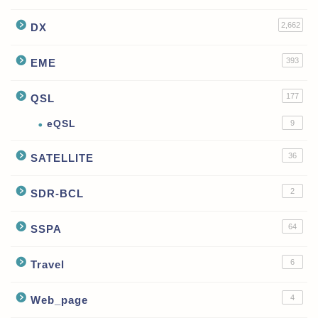
2,662
DX
393
EME
177
QSL
eQSL
9
36
SATELLITE
2
SDR-BCL
64
SSPA
6
Travel
4
Web_page