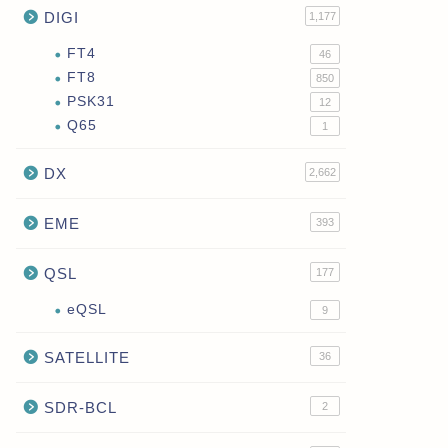
DIGI
1,177
FT4
46
FT8
850
PSK31
12
Q65
1
DX
2,662
EME
393
QSL
177
eQSL
9
SATELLITE
36
SDR-BCL
2