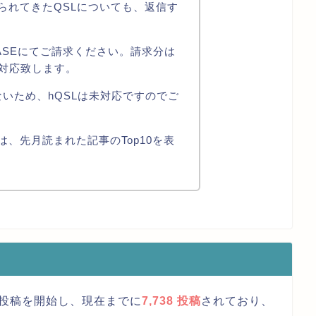
られてきたQSLについても、返信す
ASEにてご請求ください。請求分は
で対応致します。
ないため、hQSLは未対応ですのでご
、先月読まれた記事のTop10を表
初の投稿を開始し、現在までに
7,738 投稿
されており、