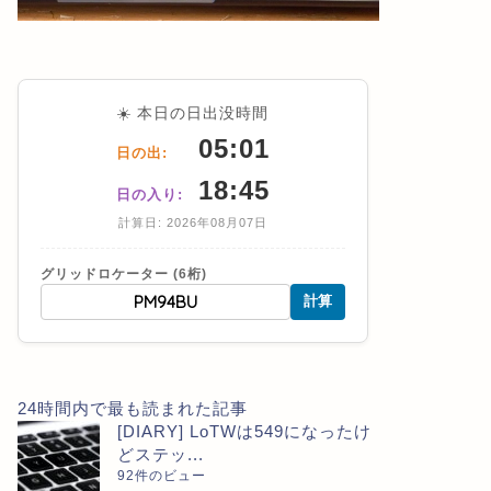
☀️ 本日の日出没時間
05:01
日の出:
[DIARY] LoTWは549になったけど
[CONTE
ステッカーは550が来た
RESULT
18:45
日の入り:
計算日: 2026年08月07日
2026年8月7日
グリッドロケーター (6桁)
DIARY
DIARY
計算
24時間内で最も読まれた記事
[DIARY] LoTWは549になったけ
どステッ...
92件のビュー