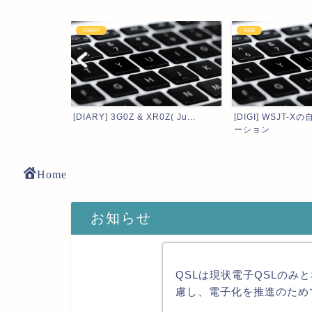
DIGI
6m
Z( Ju...
[DIGI] WSJT-Xの自動運転アプリケ
[6m] 台風一過後
ーション
Home
お知らせ
QSLは現状電子QSLのみ
慮し、電子化を推進のため