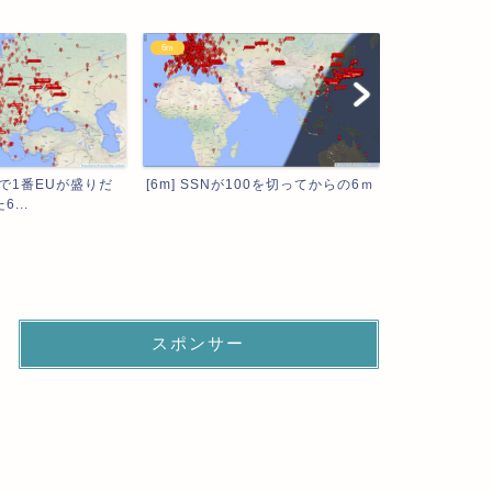
DIARY
100を切ってからの6ｍ
[DIARY] WSJT-X Improved 3.1....
FT8アワード
スポンサー