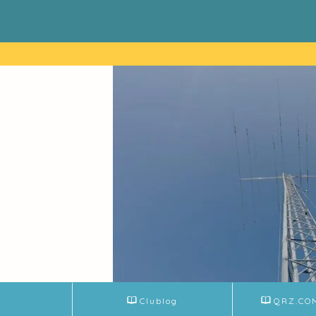
Clublog
QRZ.CO