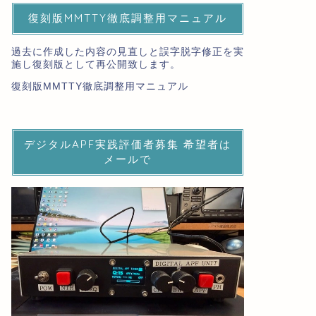
復刻版MMTTY徹底調整用マニュアル
過去に作成した内容の見直しと誤字脱字修正を実
施し復刻版として再公開致します。
復刻版MMTTY徹底調整用マニュアル
デジタルAPF実践評価者募集 希望者は
メールで
DIARY
CONTEST