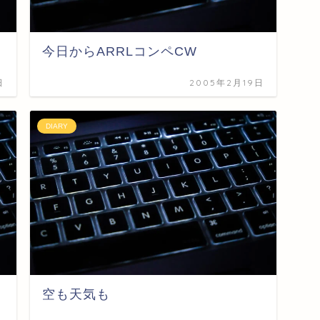
今日からARRLコンペCW
日
2005年2月19日
DIARY
空も天気も