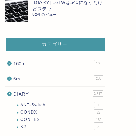
next
[DIARY] LoTWは549になったけ
どステッ...
92件のビュー
カテゴリー
160m
165
6m
280
DIARY
2,787
ANT-Switch
1
CONDX
27
CONTEST
160
K2
23