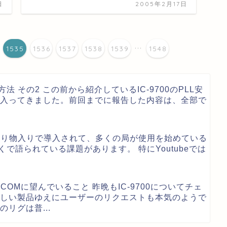
日
2005年2月17日
...
1535
1536
1537
1538
1539
1548
造方法 その2
この前から紹介しているIC-9700のPLL安
入ってきました。前回までに報告した内容は、全部で
鳴り物入りで導入されて、多くの局が使用を始めている
多くで語られている課題があります。 特にYoutubeでは
ンがICOMに望んでいること
昨晩もIC-9700についてチェ
しい製品ゆえにユーザーのリクエストも本気のようで
リグは普...