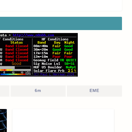
6m
EME