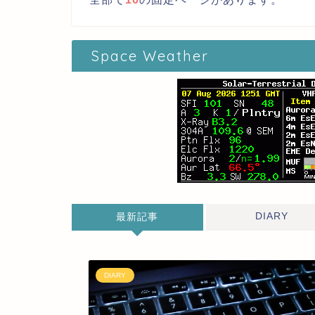
Space Weather
DIARY
最新記事
DIARY