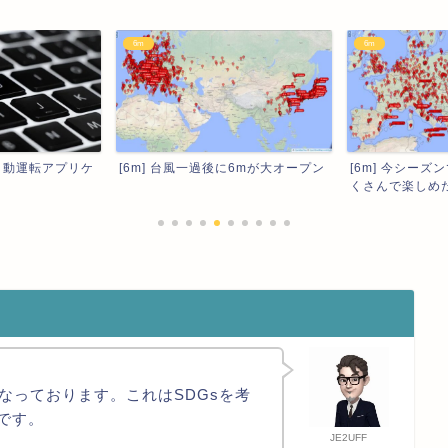
6m
6m
に6mが大オープン
[6m] 今シーズンで1番EUが盛りだ
[6m] SSNが
くさんで楽しめた6...
となっております。これはSDGsを考
です。
JE2UFF