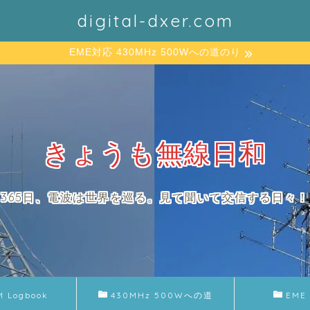
digital-dxer.com
EME対応 430MHz 500Wへの道のり
きょうも無線日和
365日、電波は世界を巡る。見て聞いて交信する日々！
M Logbook
430MHz 500Wへの道
EME 