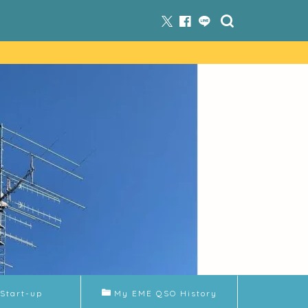
Start-up
My EME QSO History