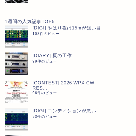
[DIARY] RDAがやっと1000に到達
[DIARY
2026年8月5日
1週間の人気記事TOP5
[DIGI] やはり夜は15mが狙い目
108件のビュー
DIARY
[DIARY] 夏の工作
99件のビュー
[CONTEST] 2026 WPX CW
RES...
96件のビュー
[DIARY] 2026年7月のQSO実績
[DIGI] コンディションが悪い
2026年8月2日
93件のビュー