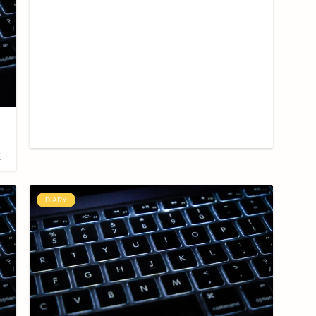
日
DIARY