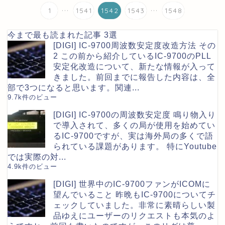
...
...
1
1541
1542
1543
1548
今まで最も読まれた記事 3選
[DIGI] IC-9700周波数安定度改造方法 その
2
この前から紹介しているIC-9700のPLL
安定化改造について、新たな情報が入って
きました。前回までに報告した内容は、全
部で3つになると思います。関連...
9.7k件のビュー
[DIGI] IC-9700の周波数安定度
鳴り物入り
で導入されて、多くの局が使用を始めてい
るIC-9700ですが、実は海外局の多くで語
られている課題があります。 特にYoutube
では実際の対...
4.9k件のビュー
[DIGI] 世界中のIC-9700ファンがICOMに
望んでいること
昨晩もIC-9700についてチ
ェックしていました。非常に素晴らしい製
品ゆえにユーザーのリクエストも本気のよ