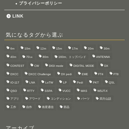
プライバシーポリシー
LINK
気になるタグから選ぶ
6m
10m
12m
15m
17m
20m
30m
40m
70㎝
80m
160m、トップバンド
ANTENNA
CONTEST
CW
DIGI mode
DIGITAL MODE
DX
DXCC
DXCC Challenge
DX pedi
EME
FT4
FT8
IO-117
LNA
LoTW
LP
Pedi
PKT
QSL
QSO
RTTY
SSPA
VUCC
WAS
WSJT-X
アプリ
アワード
コンディション
パーツ
四方山話
工作
自作
衛星通信
部品
アーカイブ