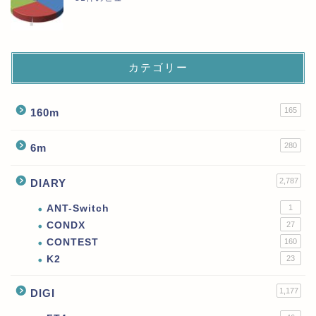
カテゴリー
165
160m
280
6m
2,787
DIARY
ANT-Switch
1
CONDX
27
CONTEST
160
K2
23
1,177
DIGI