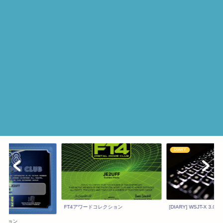
DIARY
FT4アワードコレクション
[DIARY] WSJT-X 3.0
クション