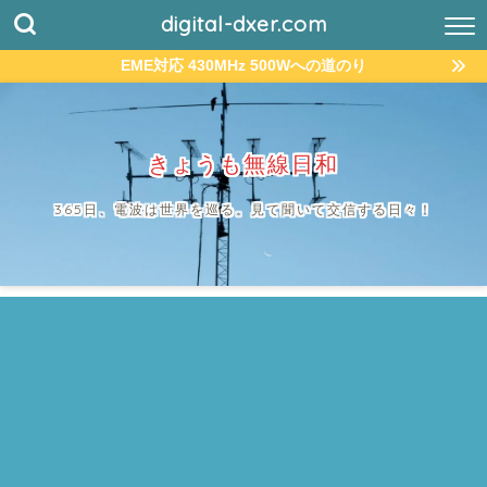
digital-dxer.com
EME対応 430MHz 500Wへの道のり
きょうも無線日和
365日、電波は世界を巡る。見て聞いて交信する日々！