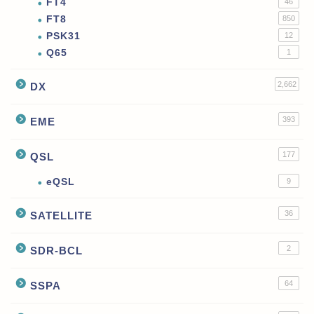
FT4
46
FT8
850
PSK31
12
Q65
1
2,662
DX
393
EME
177
QSL
eQSL
9
36
SATELLITE
2
SDR-BCL
64
SSPA