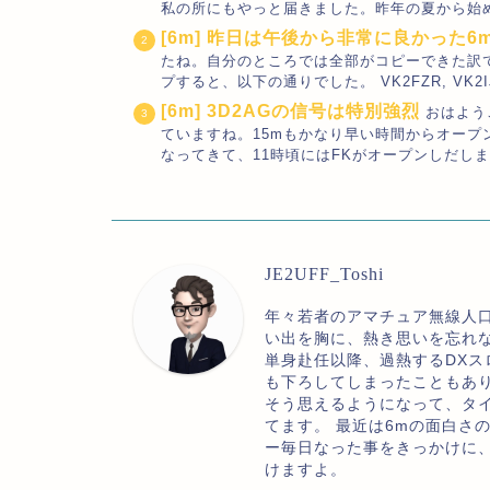
私の所にもやっと届きました。昨年の夏から始め
[6m] 昨日は午後から非常に良かった6
たね。自分のところでは全部がコピーできた訳
プすると、以下の通りでした。 VK2FZR, VK2IJM
[6m] 3D2AGの信号は特別強烈
おはよう
ていますね。15mもかなり早い時間からオープ
なってきて、11時頃にはFKがオープンしだします。
JE2UFF_Toshi
年々若者のアマチュア無線人
い出を胸に、熱き思いを忘れ
単身赴任以降、過熱するDXス
も下ろしてしまったこともあ
そう思えるようになって、タ
てます。 最近は6mの面白さ
ー毎日なった事をきっかけに
けますよ。