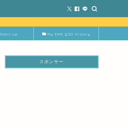
Start-up
My EME QSO History
スポンサー