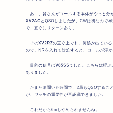
あ～、皆さんがコールする本体がやっと分
XV2AG
とQSOしましたが、CWは初なので
で、直ぐにリターンあり。
その
XV2RZ
の直ぐ上でも、何処か出ている
ので、NRを入れて対処すると、コールが浮
目的の信号は
V85SS
でした。こちらは呼ぶ
ありました。
たまたま聞いた時間で、2局もQSOするこ
が、ワッチの重要性が再認識できました。
これだから6mもやめられませんね。