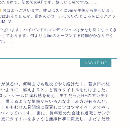
た６mで、初めてのAFです。嬉しい１枚ですね。...
m
おはようございます。昨日は久々に6mが午後から賑わいまし
ではありませんが、皆さんがコールしていたところをピックアッ
, V...
ございます。ハイバンドのコンディションはかなり良くなってき
ンしております。何よりも6mのオープンする時間がかなり早く
 ...
ABOUT ME
口が減る中、何時までも現役でやり続けたく、若き日の想
ないように「燃えよＤＸ」と言うタイトルを付けました。
ロットゲームに違和感を覚え、主力だったHFのアンテナ
り、燃えるような情熱からいろんな楽しみ方が有るんだ。
イトルもむせん見聞録に変更しコツコツマイペースでやっ
のハマっています。 更に、長年勤めた会社も退職しサンデ
、更にタイトルをきょうも無線日和に変更し、まだまだ続