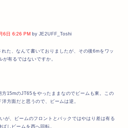
日 6:26 PM
by JE2UFF_Toshi
プされた、なんて書いておりましたが、その後6mをワッ
ルが有るではないですか。
15mのJT65をやったままなのでビームも東。この
ド洋方面だと思うので、ビームは逆。
いが、ビームのフロントとバックではやはり差は有る
伸ばしビームを西へ回転。