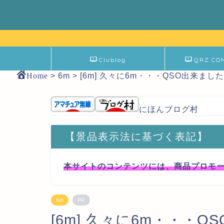
Clublog
QRZ.CO
Home
>
6m
>
[6m] 久々に6m・・・QSO出来ました
にほんブログ村
【景品表示法に基づく表記】
本サイトのコンテンツには、商品プロモ
6m
PR
[6m] 久々に6m・・・Q