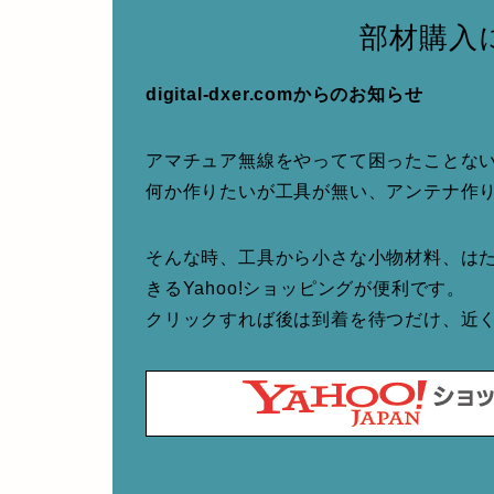
部材購入
digital-dxer.comからのお知らせ
アマチュア無線をやってて困ったことな
何か作りたいが工具が無い、アンテナ作
そんな時、工具から小さな小物材料、は
きるYahoo!ショッピングが便利です。
クリックすれば後は到着を待つだけ、近くて