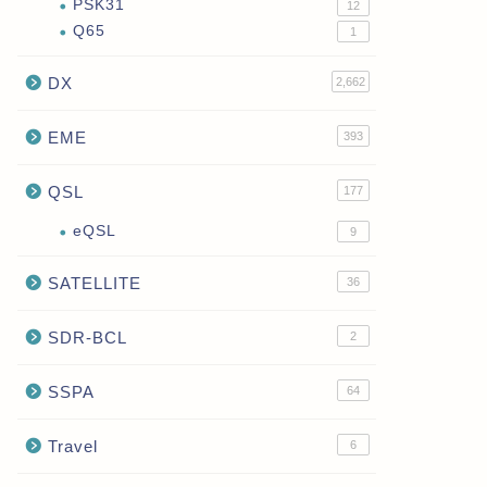
PSK31
12
Q65
1
DX
2,662
EME
393
QSL
177
eQSL
9
SATELLITE
36
SDR-BCL
2
SSPA
64
Travel
6