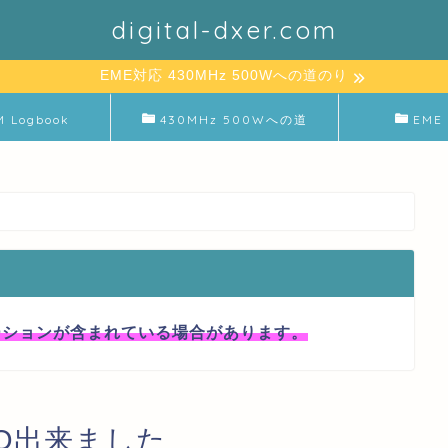
digital-dxer.com
EME対応 430MHz 500Wへの道のり
M Logbook
430MHz 500Wへの道
EME 
ーションが含まれている場合があります。
SO出来ました