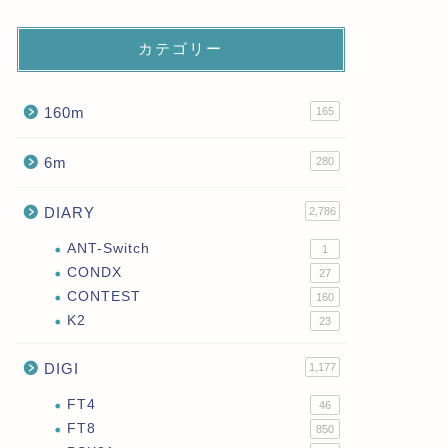
カテゴリー
160m
165
6m
280
DIARY
2,786
ANT-Switch
1
CONDX
27
CONTEST
160
K2
23
DIGI
1,177
FT4
46
FT8
850