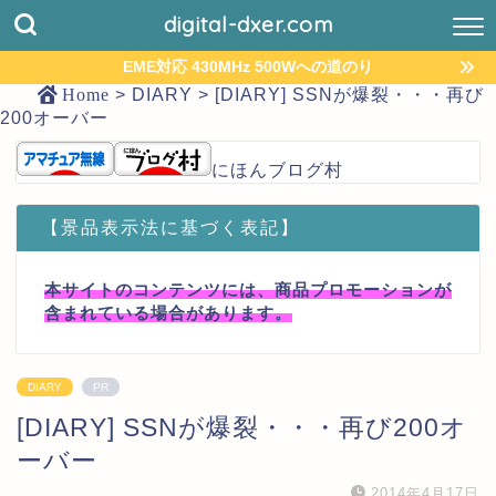
digital-dxer.com
EME対応 430MHz 500Wへの道のり
Home
>
DIARY
>
[DIARY] SSNが爆裂・・・再び
200オーバー
にほんブログ村
【景品表示法に基づく表記】
本サイトのコンテンツには、商品プロモーションが
含まれている場合があります。
DIARY
PR
[DIARY] SSNが爆裂・・・再び200オ
ーバー
2014年4月17日