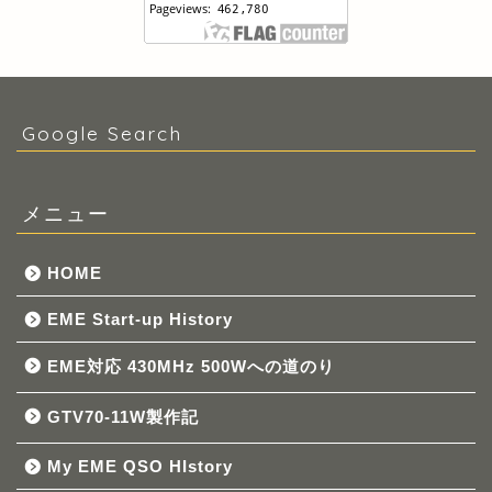
Google Search
メニュー
HOME
EME Start-up History
EME対応 430MHz 500Wへの道のり
GTV70-11W製作記
My EME QSO HIstory