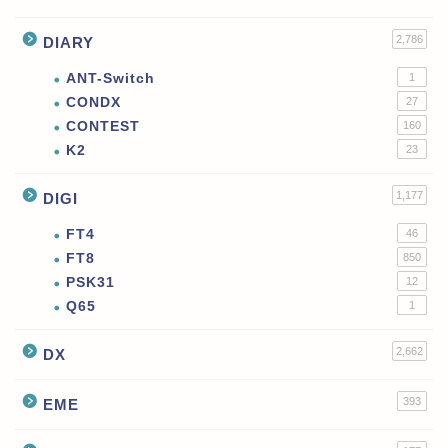
2,786
DIARY
ANT-Switch
1
CONDX
27
CONTEST
160
K2
23
1,177
DIGI
FT4
46
FT8
850
PSK31
12
Q65
1
2,662
DX
393
EME