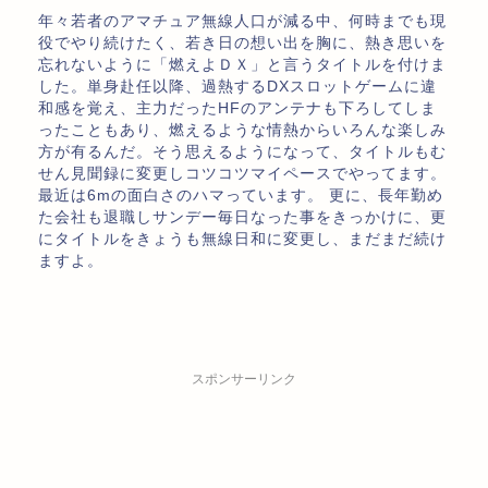
年々若者のアマチュア無線人口が減る中、何時までも現
役でやり続けたく、若き日の想い出を胸に、熱き思いを
忘れないように「燃えよＤＸ」と言うタイトルを付けま
した。単身赴任以降、過熱するDXスロットゲームに違
和感を覚え、主力だったHFのアンテナも下ろしてしま
ったこともあり、燃えるような情熱からいろんな楽しみ
方が有るんだ。そう思えるようになって、タイトルもむ
せん見聞録に変更しコツコツマイペースでやってます。
最近は6mの面白さのハマっています。 更に、長年勤め
た会社も退職しサンデー毎日なった事をきっかけに、更
にタイトルをきょうも無線日和に変更し、まだまだ続け
ますよ。
スポンサーリンク