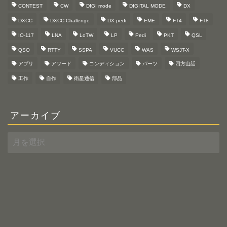
CONTEST
CW
DIGI mode
DIGITAL MODE
DX
DXCC
DXCC Challenge
DX pedi
EME
FT4
FT8
IO-117
LNA
LoTW
LP
Pedi
PKT
QSL
QSO
RTTY
SSPA
VUCC
WAS
WSJT-X
アプリ
アワード
コンディション
パーツ
四方山話
工作
自作
衛星通信
部品
アーカイブ
ア
ー
カ
イ
ブ