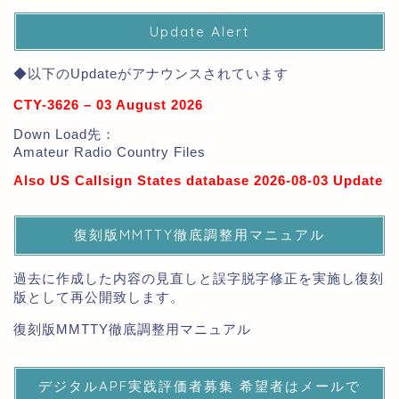
Update Alert
◆以下のUpdateがアナウンスされています
CTY-3626 – 03 August 2026
Down Load先：
Amateur Radio Country Files
Also US Callsign States database 2026-08-03 Update
復刻版MMTTY徹底調整用マニュアル
過去に作成した内容の見直しと誤字脱字修正を実施し復刻
版として再公開致します。
復刻版MMTTY徹底調整用マニュアル
デジタルAPF実践評価者募集 希望者はメールで