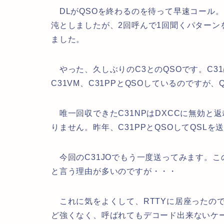
DLがQSOを終わるのを待って早速コール。
沌としましたが、2回呼んで1回聞くパターン
ました。
やった、久しぶりのC3とのQSOです。C31は、C
C31VM、C31PPとQSOしているのです
唯一回収できたC31NPはDXCCに無効と
りません。昨年、C31PPとQSOしてQSL
今回のC31JOでもう一度送ってみます。こ
と言う理由が多いのですが・・・
これに気をよくして、RTTYに居座ったの
ど強くなく、呼ばれてもデコード出来ないケ