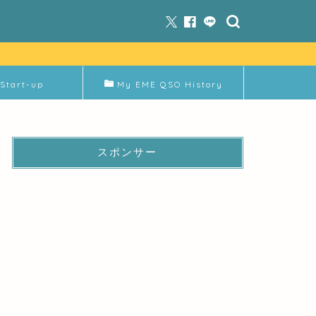
Start-up
My EME QSO History
スポンサー