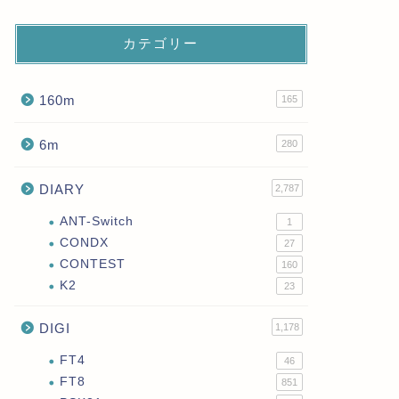
カテゴリー
160m
165
6m
280
DIARY
2,787
ANT-Switch
1
CONDX
27
CONTEST
160
K2
23
DIGI
1,178
FT4
46
FT8
851