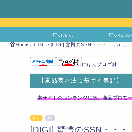
Clublog
QRZ.CO
Home
>
DIGI
>
[DIGI] 驚愕のSSN・・・ しか
にほんブログ村
【景品表示法に基づく表記】
本サイトのコンテンツには、商品プロモ
DIGI
PR
[DIGI] 驚愕のSSN