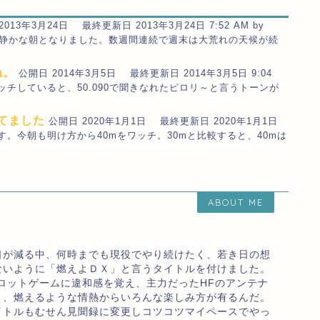
2013年3月24日 最終更新日 2013年3月24日 7:52 AM by
久々に静かな朝となりました。数週間連続で週末は大荒れの天候が続
ね。
公開日 2014年3月5日 最終更新日 2014年3月5日 9:04
mをワッチしていると、50.090で聞きなれたピロリ～と言うトーンが
してました
公開日 2020年1月1日 最終更新日 2020年1月1日
うございます。今朝も明け方から40mをワッチ。30mと比較すると、40mは
ABOUT ME
口が減る中、何時までも現役でやり続けたく、若き日の想
ないように「燃えよＤＸ」と言うタイトルを付けました。
ロットゲームに違和感を覚え、主力だったHFのアンテナ
り、燃えるような情熱からいろんな楽しみ方が有るんだ。
イトルもむせん見聞録に変更しコツコツマイペースでやっ