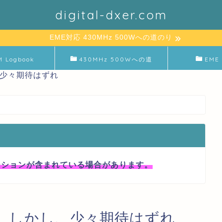
digital-dxer.com
EME対応 430MHz 500Wへの道のり
M Logbook
430MHz 500Wへの道
EME 
し、少々期待はずれ
ーションが含まれている場合があります。
・・・ しかし、少々期待はずれ