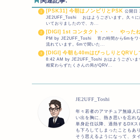
関連記事:
[PSK31] 今朝はノンビリとPSK
公開日 
JE2UFF_Toshi おはようございます。
いておりましたので、カ...
[DIGI] 1st コンタクト・・・ やった
PM by JE2UFF_Toshi 宵の時間から6
流れています。6mで聞いた...
[DIGI] 今朝も40mはびっしりとQRV
8:42 AM by JE2UFF_Toshi おはよ
相変わらずたくさんの局がQRV...
JE2UFF_Toshi
年々若者のアマチュア無線人
い出を胸に、熱き思いを忘れ
単身赴任以降、過熱するDXス
も下ろしてしまったこともあ
そう思えるようになって、タ