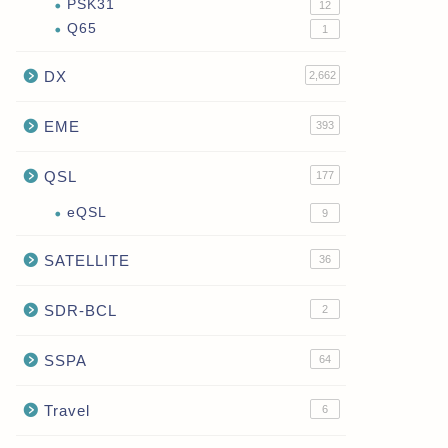
PSK31
12
Q65
1
DX
2,662
EME
393
QSL
177
eQSL
9
SATELLITE
36
SDR-BCL
2
SSPA
64
Travel
6