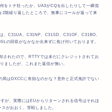
何をトチ狂ったか、UA3がCQを出したりして一瞬混
を2階繰り返したところで、無事にコールが返って来
31UA、C31NP、C31SD、C31OF、C31BO、
が、QSLの回収がなかなか出来ずに焦げ付いております。
返却されたので、RTTYでは未だにクレジットされてお
を送りましたが、これまた返信が無い。
の局はDXCCに有効なのかな？意外と正式免許でない
ですが、実際にはEUからリターンされる信号はそれほ
ースがおおく、苦戦しました。