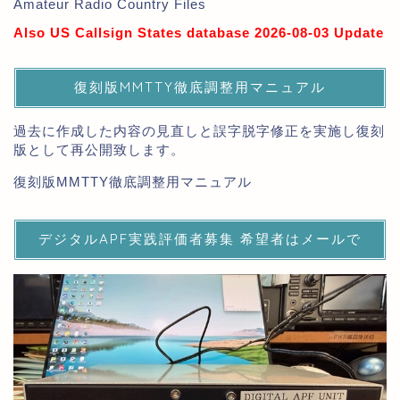
Amateur Radio Country Files
Also US Callsign States database 2026-08-03 Update
復刻版MMTTY徹底調整用マニュアル
過去に作成した内容の見直しと誤字脱字修正を実施し復刻
版として再公開致します。
復刻版MMTTY徹底調整用マニュアル
デジタルAPF実践評価者募集 希望者はメールで