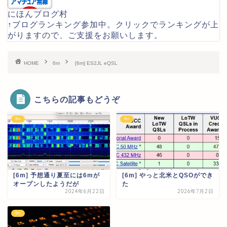
にほんブログ村
↑ブログランキング参加中。クリックでランキングが上
がりますので、ご支援をお願いします。
HOME
6m
[6m] ES2JL eQSL
こちらの記事もどうぞ
6m
6m
[6m] 予想通り夏至には6mが
[6m] やっと北米とQSOができ
オープンしたようだが
た
2024年6月22日
2026年7月2日
6m