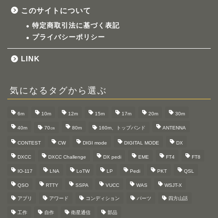
このサイトについて
特定商取引法に基づく表記
プライバシーポリシー
LINK
気になるタグから選ぶ
6m
10m
12m
15m
17m
20m
30m
40m
70㎝
80m
160m、トップバンド
ANTENNA
CONTEST
CW
DIGI mode
DIGITAL MODE
DX
DXCC
DXCC Challenge
DX pedi
EME
FT4
FT8
IO-117
LNA
LoTW
LP
Pedi
PKT
QSL
QSO
RTTY
SSPA
VUCC
WAS
WSJT-X
アプリ
アワード
コンディション
パーツ
四方山話
工作
自作
衛星通信
部品