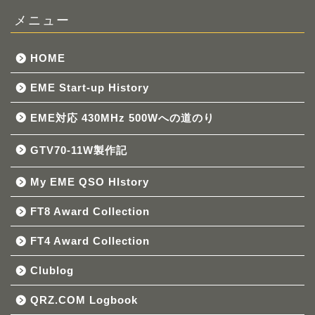
メニュー
HOME
EME Start-up History
EME対応 430MHz 500Wへの道のり
GTV70-11W製作記
My EME QSO HIstory
FT8 Award Collection
FT4 Award Collection
Clublog
QRZ.COM Logbook