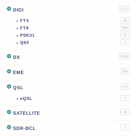
1,177
DIGI
FT4
46
FT8
850
PSK31
12
Q65
1
2,662
DX
393
EME
177
QSL
eQSL
9
36
SATELLITE
2
SDR-BCL