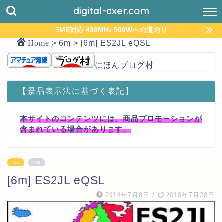
digital-dxer.com
EME対応 430MHz 500Wへの道のり
Home
>
6m
>
[6m] ES2JL eQSL
にほんブログ村
【景品表示法に基づく表記】
本サイトのコンテンツには、商品プロモーションが
含まれている場合があります。
6m
PR
[6m] ES2JL eQSL
2014年7月8日
/
2018年7月28日