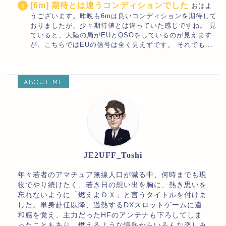
[6m] 期待とは違うコンディションでした
おはよ
うございます。昨晩も6mは良いコンディションを期待して
おりましたが、少々期待値とは違っていた感じですね。 見
ていると、大陸の局がEUとQSOをしているのが見えます
が、こちらではEUの信号は全く見えずです。 それでも...
ABOUT ME
JE2UFF_Toshi
年々若者のアマチュア無線人口が減る中、何時までも現
役でやり続けたく、若き日の想い出を胸に、熱き思いを
忘れないように「燃えよＤＸ」と言うタイトルを付けま
した。単身赴任以降、過熱するDXスロットゲームに違
和感を覚え、主力だったHFのアンテナも下ろしてしま
ったこともあり、燃えるような情熱からいろんな楽しみ