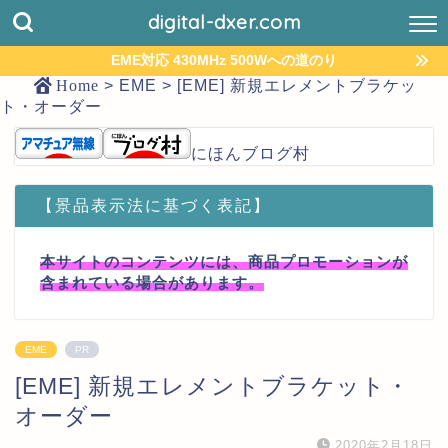
digital-dxer.com
EME対応 430MHz 500Wへの道のり
Home
>
EME
>
[EME] 新規エレメントブラケッ
ト・オーダー
にほんブログ村
【景品表示法に基づく表記】
本サイトのコンテンツには、商品プロモーションが
含まれている場合があります。
EME
PR
[EME] 新規エレメントブラケット・
オーダー
2020年2月18日