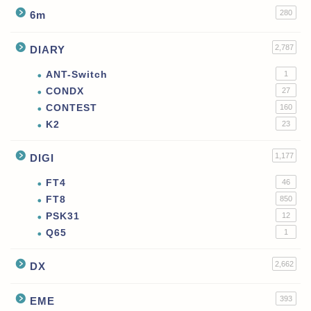
280
6m
2,787
DIARY
ANT-Switch
1
CONDX
27
CONTEST
160
K2
23
1,177
DIGI
FT4
46
FT8
850
PSK31
12
Q65
1
2,662
DX
393
EME