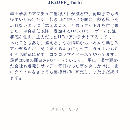
JE2UFF_Toshi
年々若者のアマチュア無線人口が減る中、何時までも現
役でやり続けたく、若き日の想い出を胸に、熱き思いを
忘れないように「燃えよＤＸ」と言うタイトルを付けま
した。単身赴任以降、過熱するDXスロットゲームに違
和感を覚え、主力だったHFのアンテナも下ろしてしま
ったこともあり、燃えるような情熱からいろんな楽しみ
方が有るんだ。そう思えるようになって、タイトルもむ
せん見聞録に変更しコツコツマイペースでやってます。
最近は6mの面白さのハマっています。 更に、長年勤め
た会社も退職しサンデー毎日なった事をきっかけに、更
にタイトルをきょうも無線日和に変更し、まだまだ続け
ますよ。
スポンサーリンク