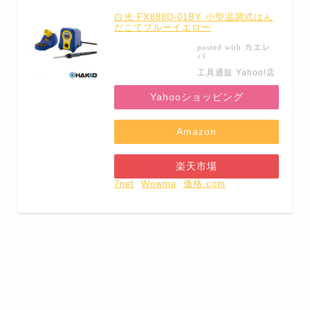
白光 FX888D-01BY 小型温調式はん
だこてブルーイエロー
カエレ
posted with
バ
工具通販 Yahoo!店
Yahooショッピング
Amazon
楽天市場
7net
Wowma
価格.com