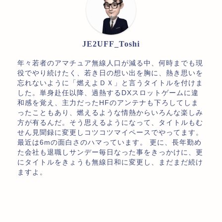
JE2UFF_Toshi
年々若者のアマチュア無線人口が減る中、何時までも現
役でやり続けたく、若き日の想い出を胸に、熱き思いを
忘れないように「燃えよＤＸ」と言うタイトルを付けま
した。単身赴任以降、過熱するDXスロットゲームに違
和感を覚え、主力だったHFのアンテナも下ろしてしま
ったこともあり、燃えるような情熱からいろんな楽しみ
方が有るんだ。そう思えるようになって、タイトルもむ
せん見聞録に変更しコツコツマイペースでやってます。
最近は6mの面白さのハマっています。 更に、長年勤め
た会社も退職しサンデー毎日なった事をきっかけに、更
にタイトルをきょうも無線日和に変更し、まだまだ続け
ますよ。